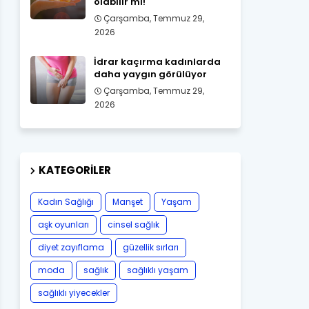
olabilir mi!
Çarşamba, Temmuz 29,
2026
İdrar kaçırma kadınlarda
daha yaygın görülüyor
Çarşamba, Temmuz 29,
2026
KATEGORILER
Kadın Sağlığı
Manşet
Yaşam
aşk oyunları
cinsel sağlık
diyet zayıflama
güzellik sırları
moda
sağlık
sağlıklı yaşam
sağlıklı yiyecekler