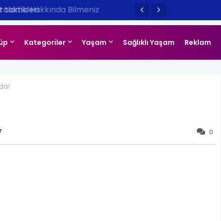
taktikleri
üp
Kategoriler
Yaşam
Sağlıklı Yaşam
Reklam
da!
7
0