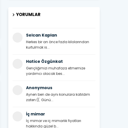
YORUMLAR
Selcan Kaplan
Herkes bir an önce fazla kilolarından
kurtulmak is...
Hatice Özgünkat
Gençliğimizi muhafaza etmemize
yardımcı olacak bes...
Anonymous
Aynen ben de aynı konulara katıldım
zaten:((. Günü...
İç mimar
İç mimar ve iç mimarlık fiyatları
hakkında güzel b...