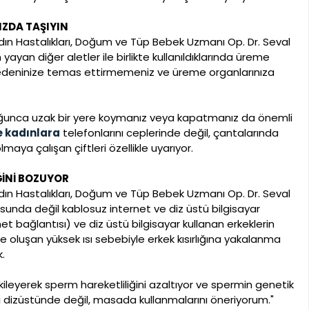
ZDA TAŞIYIN
Kadın Hastalıkları, Doğum ve Tüp Bebek Uzmanı Op. Dr. Seval
yayan diğer aletler ile birlikte kullanıldıklarında üreme
ı bedeninize temas ettirmemeniz ve üreme organlarınıza
ğunca uzak bir yere koymanız veya kapatmanız da önemli
 kadınlara
telefonlarını ceplerinde değil, çantalarında
ya çalışan çiftleri özellikle uyarıyor.
ĞİNİ BOZUYOR
Kadın Hastalıkları, Doğum ve Tüp Bebek Uzmanı Op. Dr. Seval
unda değil kablosuz internet ve diz üstü bilgisayar
t bağlantısı) ve diz üstü bilgisayar kullanan erkeklerin
e oluşan yüksek ısı sebebiyle erkek kısırlığına yakalanma
.
tkileyerek sperm hareketliliğini azaltıyor ve spermin genetik
rını dizüstünde değil, masada kullanmalarını öneriyorum."