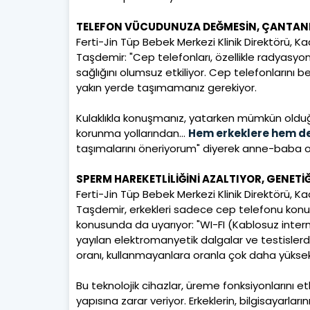
TELEFON VÜCUDUNUZA DEĞMESİN, ÇANTANI
Ferti-Jin Tüp Bebek Merkezi Klinik Direktörü, 
Taşdemir: "Cep telefonları, özellikle radyasyon 
sağlığını olumsuz etkiliyor. Cep telefonların
yakın yerde taşımamanız gerekiyor.
Kulaklıkla konuşmanız, yatarken mümkün oldu
korunma yollarından…
Hem erkeklere hem de
taşımalarını öneriyorum" diyerek anne-baba olma
SPERM HAREKETLİLİĞİNİ AZALTIYOR, GENETİ
Ferti-Jin Tüp Bebek Merkezi Klinik Direktörü, 
Taşdemir, erkekleri sadece cep telefonu konus
konusunda da uyarıyor: "WI-FI (Kablosuz interne
yayılan elektromanyetik dalgalar ve testislerd
oranı, kullanmayanlara oranla çok daha yüksek
Bu teknolojik cihazlar, üreme fonksiyonlarını e
yapısına zarar veriyor. Erkeklerin, bilgisayarla