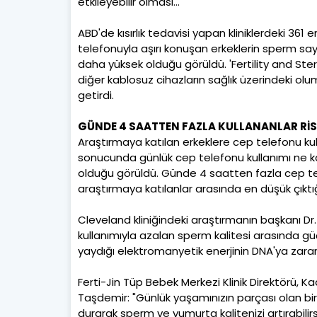
etkileyebilir olması…
ABD'de kısırlık tedavisi yapan kliniklerdeki 36
telefonuyla aşırı konuşan erkeklerin sperm say
daha yüksek olduğu görüldü. 'Fertility and Ster
diğer kablosuz cihazların sağlık üzerindeki olum
getirdi.
GÜNDE 4 SAATTEN FAZLA KULLANANLAR RİS
Araştırmaya katılan erkeklere cep telefonu kul
sonucunda günlük cep telefonu kullanımı ne k
olduğu görüldü. Günde 4 saatten fazla cep tel
araştırmaya katılanlar arasında en düşük çıktığ
Cleveland kliniğindeki araştırmanın başkanı Dr
kullanımıyla azalan sperm kalitesi arasında gü
yaydığı elektromanyetik enerjinin DNA'ya zara
Ferti-Jin Tüp Bebek Merkezi Klinik Direktörü, 
Taşdemir: "Günlük yaşamınızın parçası olan birço
durarak sperm ve yumurta kalitenizi artırabilirs