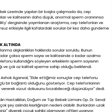
1 erkek üzerinde yapılan bir başka çalışmada da, cep
ıları ve kalitesinin daha düşük, anormal sperm oranınınsa
ility' dergisinde yayımlanan araştırma, cep telefonları ve
suz etkisiyle ilgili kafalardaki soruları bir kez daha gündeme
K ALTINDA
lanma alışkanlıkları hakkında sorular soruldu. Bunun
adar çoksa sperm sayısı ve kalitesinde o kadar azalma
efonu kullandığını söyleyen erkeklerin sperm sayısının
ı ve çok az kaliteli sperme sahip olduğu belirlendi.
. Ashok Agarwal, "Elde ettiğimiz sonuçlar cep telefonu
çlü bir bağlantı olduğunu gösteriyor. Cep telefonlarının
r vererek vücut dokusunu bozabileceği düşünülüyor" dedi.
Kadın Hastalıkları, Doğum ve Tüp Bebek Uzmanı Op. Dr. Seval
k şey aslında kısırlığınızın nedeni olabilir. Bunlardan uzak
iniz" diyerek çocuk sahibi olamayan çiftleri uyarıyor.