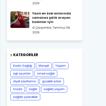
2026
Yazın en özel anlarında
zamansız şıklık arayan
kadınlar için
Çarşamba, Temmuz 08,
2026
KATEGORILER
Kadın Sağlığı
Manşet
Yaşam
aşk oyunları
cinsel sağlık
diyet zayıflama
güzellik sırları
moda
sağlık
sağlıklı yaşam
sağlıklı yiyecekler