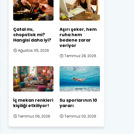
Çatal mı,
Aşırı şeker, hem
chopstick mi?
ruha hem
Hangisi daha iyi?
bedene zarar
veriyor
Ağustos 05, 2026
Temmuz 28, 2026
İç mekan renkleri
Su sporlarının 10
kişiliği etkiliyor!
yararı
Temmuz 06, 2026
Temmuz 03, 2026