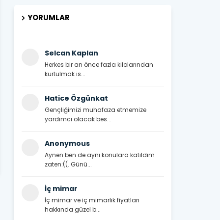
YORUMLAR
Selcan Kaplan
Herkes bir an önce fazla kilolarından
kurtulmak is...
Hatice Özgünkat
Gençliğimizi muhafaza etmemize
yardımcı olacak bes...
Anonymous
Aynen ben de aynı konulara katıldım
zaten:((. Günü...
İç mimar
İç mimar ve iç mimarlık fiyatları
hakkında güzel b...