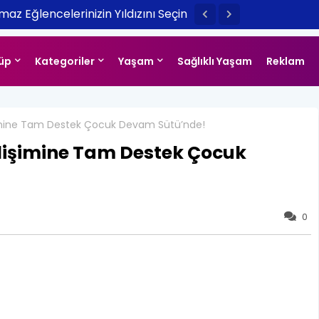
az Eğlencelerinizin Yıldızını Seçin
üp
Kategoriler
Yaşam
Sağlıklı Yaşam
Reklam
işimine Tam Destek Çocuk Devam Sütü’nde!
elişimine Tam Destek Çocuk
0