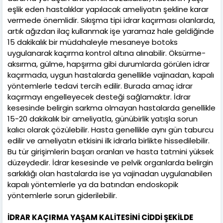
eşlik eden hastalıklar yapılacak ameliyatın şekline karar
vermede önemlidir. Sıkışma tipi idrar kaçırması olanlarda,
artık ağızdan ilaç kullanmak işe yaramaz hale geldiğinde
15 dakikalık bir müdahaleyle mesaneye botoks
uygulanarak kaçırma kontrol altına alınabilir. Öksürme-
aksırma, gülme, hapşırma gibi durumlarda görülen idrar
kaçırmada, uygun hastalarda genellikle vajinadan, kapalı
yöntemlerle tedavi tercih edilir. Burada amaç idrar
kaçırmayı engelleyecek desteği sağlamaktır. İdrar
kesesinde belirgin sarkma olmayan hastalarda genellikle
15-20 dakikalık bir ameliyatla, günübirlik yatışla sorun
kalıcı olarak çözülebilir. Hasta genellikle aynı gün taburcu
edilir ve ameliyatın etkisini ilk idrarla birlikte hissedilebilir.
Bu tür girişimlerin başarı oranları ve hasta tatmini yüksek
düzeydedir. İdrar kesesinde ve pelvik organlarda belirgin
sarkıklığı olan hastalarda ise ya vajinadan uygulanabilen
kapalı yöntemlerle ya da batından endoskopik
yöntemlerle sorun giderilebilir.
İDRAR KAÇIRMA YAŞAM KALİTESİNİ CİDDİ ŞEKİLDE