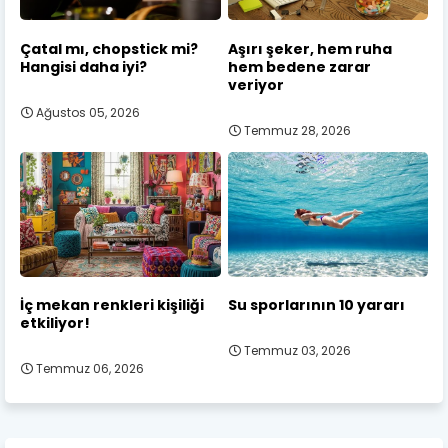
Çatal mı, chopstick mi?
Aşırı şeker, hem ruha
Hangisi daha iyi?
hem bedene zarar
veriyor
Ağustos 05, 2026
Temmuz 28, 2026
İç mekan renkleri kişiliği
Su sporlarının 10 yararı
etkiliyor!
Temmuz 03, 2026
Temmuz 06, 2026