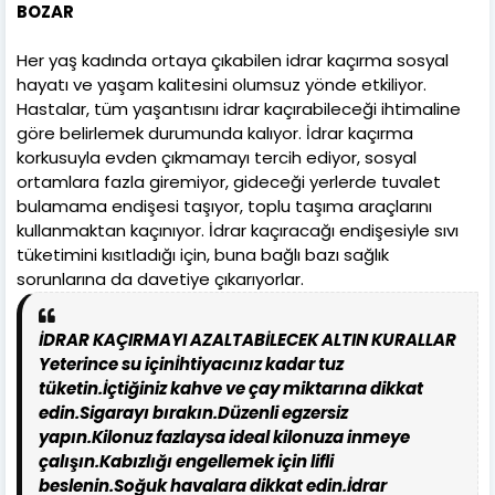
BOZAR
Her yaş kadında ortaya çıkabilen idrar kaçırma sosyal
hayatı ve yaşam kalitesini olumsuz yönde etkiliyor.
Hastalar, tüm yaşantısını idrar kaçırabileceği ihtimaline
göre belirlemek durumunda kalıyor. İdrar kaçırma
korkusuyla evden çıkmamayı tercih ediyor, sosyal
ortamlara fazla giremiyor, gideceği yerlerde tuvalet
bulamama endişesi taşıyor, toplu taşıma araçlarını
kullanmaktan kaçınıyor. İdrar kaçıracağı endişesiyle sıvı
tüketimini kısıtladığı için, buna bağlı bazı sağlık
sorunlarına da davetiye çıkarıyorlar.
İDRAR KAÇIRMAYI AZALTABİLECEK ALTIN KURALLAR
Yeterince su için
İhtiyacınız kadar tuz
tüketin.
İçtiğiniz kahve ve çay miktarına dikkat
edin.
Sigarayı bırakın.
Düzenli egzersiz
yapın.
Kilonuz fazlaysa ideal kilonuza inmeye
çalışın.
Kabızlığı engellemek için lifli
beslenin.
Soğuk havalara dikkat edin.
İdrar