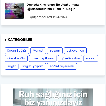
Dansöz Kiralama ile Unutulmaz
Eğlencelerinizin Yıldızını Seçin
Çarşamba, Aralık 04, 2024
KATEGORILER
Kadın Sağlığı
Manşet
Yaşam
aşk oyunları
cinsel sağlık
diyet zayıflama
güzellik sırları
moda
sağlık
sağlıklı yaşam
sağlıklı yiyecekler