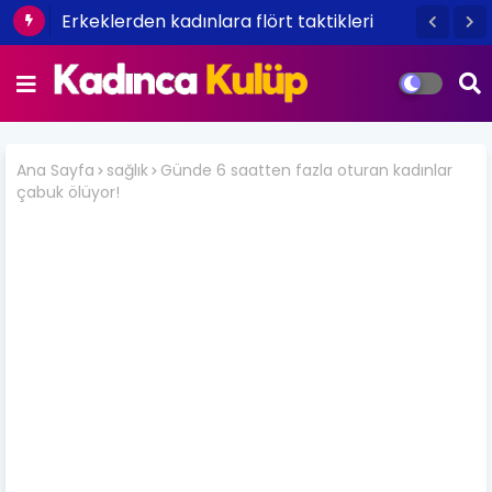
Tepeden tırnağa kışa hazırlık bakımı
Erkeklerden kadınlara flört taktikleri
Ana Sayfa
sağlık
Günde 6 saatten fazla oturan kadınlar
çabuk ölüyor!