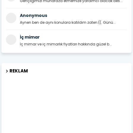
Gençliğimizi muhafaza etmemize yardımcı olacak bes...
Anonymous
Aynen ben de aynı konulara katıldım zaten:((. Günü...
İç mimar
İç mimar ve iç mimarlık fiyatları hakkında güzel b...
REKLAM