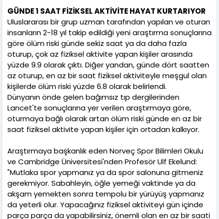
GÜNDE 1 SAAT FİZİKSEL AKTİVİTE HAYAT KURTARIYOR
Uluslararası bir grup uzman tarafından yapılan ve oturan
insanların 2-18 yıl takip edildiği yeni araştırma sonuçlarına
göre ölüm riski günde sekiz saat ya da daha fazla
oturup, çok az fiziksel aktivite yapan kişiler arasında
yüzde 9.9 olarak çıktı. Diğer yandan, günde dört saatten
az oturup, en az bir saat fiziksel aktiviteyle meşgul olan
kişilerde ölüm riski yüzde 6.8 olarak belirlendi.
Dünyanın önde gelen bağımsız tıp dergilerinden
Lancet'te sonuçlarına yer verilen araştırmaya göre,
oturmaya bağlı olarak artan ölüm riski günde en az bir
saat fiziksel aktivite yapan kişiler için ortadan kalkıyor.
Araştırmaya başkanlık eden Norveç Spor Bilimleri Okulu
ve Cambridge Üniversitesi'nden Profesör Ulf Ekelund:
"Mutlaka spor yapmanız ya da spor salonuna gitmeniz
gerekmiyor. Sabahleyin, öğle yemeği vaktinde ya da
akşam yemekten sonra tempolu bir yürüyüş yapmanız
da yeterli olur. Yapacağınız fiziksel aktiviteyi gün içinde
parça parça da yapabilirsiniz, önemli olan en az bir saati