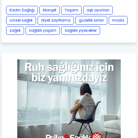
Kadın Sağlığı
Manşet
Yaşam
aşk oyunları
cinsel sağlık
diyet zayıflama
güzellik sırları
moda
sağlık
sağlıklı yaşam
sağlıklı yiyecekler