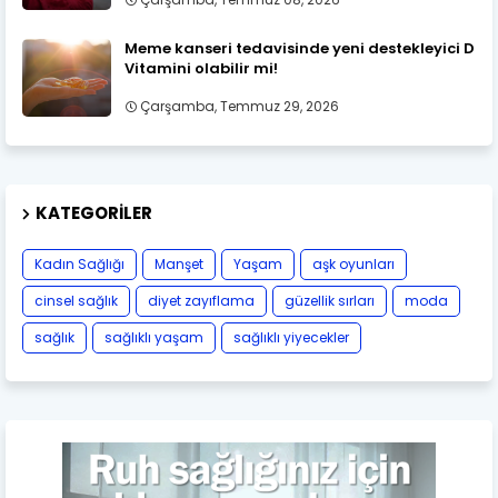
Meme kanseri tedavisinde yeni destekleyici D
Vitamini olabilir mi!
Çarşamba, Temmuz 29, 2026
KATEGORILER
Kadın Sağlığı
Manşet
Yaşam
aşk oyunları
cinsel sağlık
diyet zayıflama
güzellik sırları
moda
sağlık
sağlıklı yaşam
sağlıklı yiyecekler