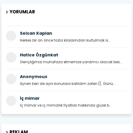
YORUMLAR
Selcan Kaplan
Herkes bir an önce fazla kilolarından kurtulmak is...
Hatice Özgünkat
Gençliğimizi muhafaza etmemize yardımcı olacak bes...
Anonymous
Aynen ben de aynı konulara katıldım zaten:((. Günü...
İç mimar
İç mimar ve iç mimarlık fiyatları hakkında güzel b...
REKLAM