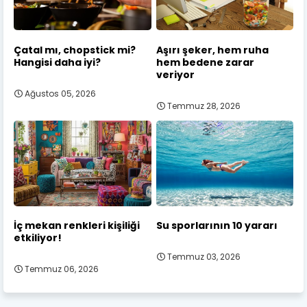
Çatal mı, chopstick mi?
Aşırı şeker, hem ruha
Hangisi daha iyi?
hem bedene zarar
veriyor
Ağustos 05, 2026
Temmuz 28, 2026
İç mekan renkleri kişiliği
Su sporlarının 10 yararı
etkiliyor!
Temmuz 03, 2026
Temmuz 06, 2026