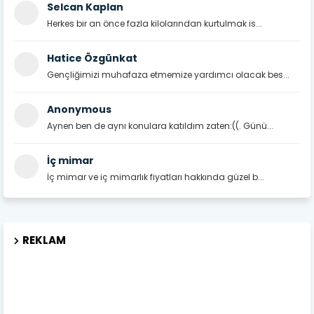
Selcan Kaplan
Herkes bir an önce fazla kilolarından kurtulmak is...
Hatice Özgünkat
Gençliğimizi muhafaza etmemize yardımcı olacak bes...
Anonymous
Aynen ben de aynı konulara katıldım zaten:((. Günü...
İç mimar
İç mimar ve iç mimarlık fiyatları hakkında güzel b...
REKLAM