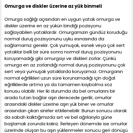
Omurga ve diskler üzerine az yük binmeli
Omurga sağlığı açısından en uygun yatak omurga ve
diskler üzerine en az yükün bindiği pozisyonu
sağlayabilen yataklardır. Omurgamızın gündüz koruduğu
normal duruş pozisyonunu uyku esnasında da
sağlamamız gerekir. Çok yumuşak, esnek veya çok sert
yataklar belli bir süre sonra normal duruş pozisyonunu
koruyamadığı gibi omurgayı ve diskleri zorlar. Çünkü
omurga en az zorlandığı normal duruş pozisyonunu çok
sert veya yumuşak yataklarda koruyamaz. Omurganın
normal eğrilikleri uzun süre korunamadığı için doğal
eğriliklerde artma ya da tamamen kaybolma söz
konusu olabilir. Her iki durumda da bel omurlarını bir
arada tutan bağlar aşırı derecede gerilir, omurlar
arasındaki diskler üzerine aşırı yük biner ve omurlar
arasından çıkan sinirler etkilenebilir. Bunun sonucu olarak
da sabah kalktığımızda sırt ve bel ağrılarıyla güne
başlamak zorunda kalırız. İlerleyen dönemde ise omurlar
üzerinde oluşan bu aşırı yüklenmeler sonucu geri dönüşü