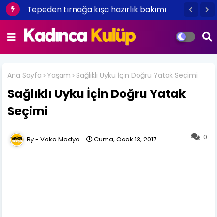
Cuento Dancer ile Yılbaşı Partisi İçin
Oryantal ve Dansöz Kiralama
Ana Sayfa
Yaşam
Sağlıklı Uyku İçin Doğru Yatak Seçimi
Sağlıklı Uyku İçin Doğru Yatak
Seçimi
0
Veka Medya
Cuma, Ocak 13, 2017