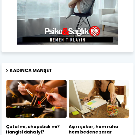
KADINCA MANŞET
Çatal mı, chopstick mi?
Aşırı şeker, hem ruha
Hangisi daha iyi?
hem bedene zarar