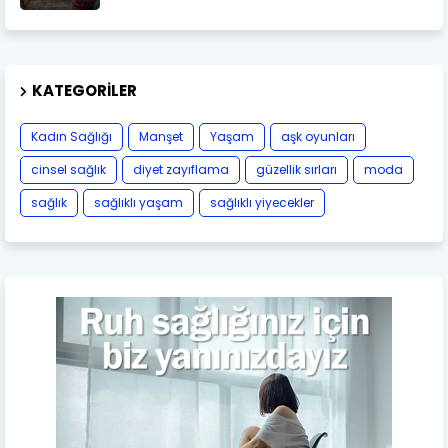
KATEGORILER
Kadın Sağlığı
Manşet
Yaşam
aşk oyunları
cinsel sağlık
diyet zayıflama
güzellik sırları
moda
sağlık
sağlıklı yaşam
sağlıklı yiyecekler