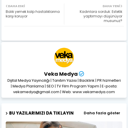
DAHA ESKI
DAHA YENI
Balık yemek kalp hastalıklarına
Kadınlara sorduk: Estetik
karşı koruyor
yaptırmayı düşünüyor
musunuz?
Veka Medya
Dijital Medya Yayıncılığı | Tanıtım Yazısı | Backlink | PR hizmetleri
| Medya Planlama | SEO | TV Film Program Yapım | E-posta:
vekamedya@gmail.com | Web: www.vekamedya.com
BU YAZILARIMIZI DA TIKLAYIN
Daha fazla göster