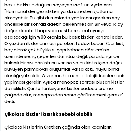
basit bir kist olduğunu söyleyen Prof. Dr. Aydın Arıcı
"Hormonal dengesizlikten ya da stresten çatlama
olmayabilir. Bu gibi durumlarda yapılması gereken şey
öncelikle bir sonraki âdetin beklenmesidir. Bir veya iki ay
doğum kontrol hapı verilmesi hormonal uyarıyı
azaltacağı için %80 oranla bu basit kistleri kontrol eder.
O yüzden ilk denenmesi gereken tedavi budur. Eğer kist,
boy olarak çok büyükse, çapı kabaca dört cm'nin
üzerinde ise, iç çeperleri dümdüz değil, pürüzlü, içinde
bulanık bir sıvı görüntüsü var ise ve bu kistin içine doğru
büyüyen parmakvari oluşumlar varsa kötü huylu olma
olasılığı yüksektir. O zaman hemen patolojik incelemenin
yapılması gerekir. Ayrıca menopoz sonrası oluşan kistler
de risklidir. Çünkü fonksiyonel kistler sadece üreme
çağında olur, menopozdan sonra görülmemesi gerekir"
dedi.
Çikolata kistleri kısırlık sebebi olabilir
Çikolata kistlerinin üretken çağında olan kadınların