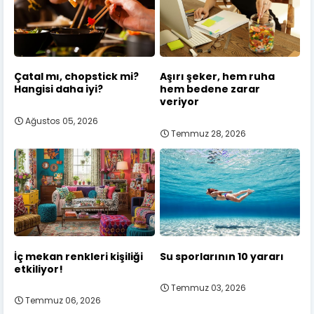
Çatal mı, chopstick mi?
Aşırı şeker, hem ruha
Hangisi daha iyi?
hem bedene zarar
veriyor
Ağustos 05, 2026
Temmuz 28, 2026
İç mekan renkleri kişiliği
Su sporlarının 10 yararı
etkiliyor!
Temmuz 03, 2026
Temmuz 06, 2026