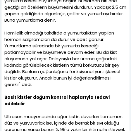
yumurta kesesi büyümeye başlar. Bunlardan biri öne
geçtiği an ötekilerin büyümesini durdurur. Yaklaşık 2,5 cm
çapına geldiğinde olgunlaşır, çatlar ve yumurtayı bırakır.
Buna yumurtlama denir.
Hamilelik olmadığı takdirde o yumurtalıktan yapılan
hormon salgılamaları da durur ve adet görülür.
Yumurtlama sürecinde bir yumurta keseciği
patlamayabilir ve büyümeye devam eder. Bu da kist
oluşumuna yol açar. Dolayısıyla her üreme çağındaki
kadında görülebilecek kistlerin tümü korkutucu bir şey
değildir. Bunların çoğunluğunu fonksiyonel yani işlevsel
kistler oluşturur. Ancak bunun iyi değerlendirilmesi
gerekir" dedi.
Basit kistler doğum kontrol haplarıyla tedavi
edilebilir
Ultrason muayenesinde eğer kistin duvarları tamamen
düz ve yusyuvarlak ise, içinde de berrak bir sıvı olduğu
görünümü varsa bunun % 99'a yakın bir ihtimalle işlevsel,