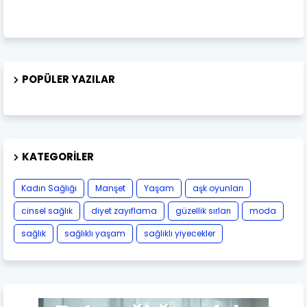
POPÜLER YAZILAR
KATEGORILER
Kadın Sağlığı
Manşet
Yaşam
aşk oyunları
cinsel sağlık
diyet zayıflama
güzellik sırları
moda
sağlık
sağlıklı yaşam
sağlıklı yiyecekler