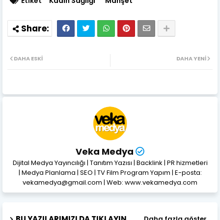
Etiket
Kadın Sağlığı
Manşet
DAHA ESKI
DAHA YENI
Veka Medya
Dijital Medya Yayıncılığı | Tanıtım Yazısı | Backlink | PR hizmetleri
| Medya Planlama | SEO | TV Film Program Yapım | E-posta:
vekamedya@gmail.com | Web: www.vekamedya.com
BU YAZILARIMIZI DA TIKLAYIN
Daha fazla göster