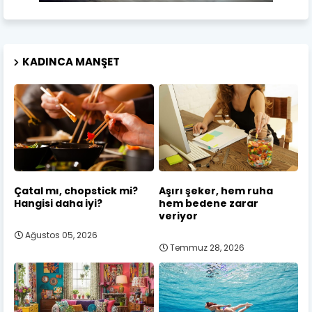
KADINCA MANŞET
Çatal mı, chopstick mi?
Aşırı şeker, hem ruha
Hangisi daha iyi?
hem bedene zarar
veriyor
Ağustos 05, 2026
Temmuz 28, 2026