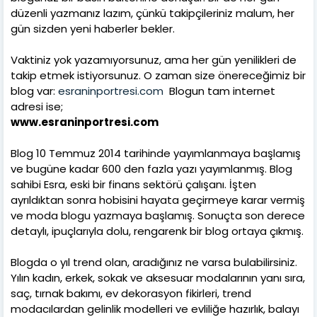
düzenli yazmanız lazım, çünkü takipçileriniz malum, her
gün sizden yeni haberler bekler.
Vaktiniz yok yazamıyorsunuz, ama her gün yenilikleri de
takip etmek istiyorsunuz. O zaman size önereceğimiz bir
blog var:
esraninportresi.com
Blogun tam internet
adresi ise;
www.esraninportresi.com
Blog 10 Temmuz 2014 tarihinde yayımlanmaya başlamış
ve bugüne kadar 600 den fazla yazı yayımlanmış. Blog
sahibi Esra, eski bir finans sektörü çalışanı. İşten
ayrıldıktan sonra hobisini hayata geçirmeye karar vermiş
ve moda blogu yazmaya başlamış. Sonuçta son derece
detaylı, ipuçlarıyla dolu, rengarenk bir blog ortaya çıkmış.
Blogda o yıl trend olan, aradığınız ne varsa bulabilirsiniz.
Yılın kadın, erkek, sokak ve aksesuar modalarının yanı sıra,
saç, tırnak bakımı, ev dekorasyon fikirleri, trend
modacılardan gelinlik modelleri ve evliliğe hazırlık, balayı