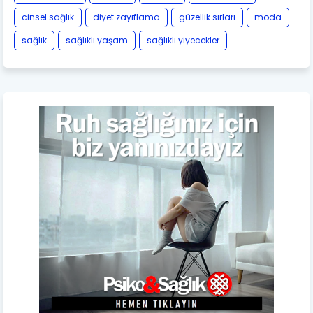
cinsel sağlık
diyet zayıflama
güzellik sırları
moda
sağlık
sağlıklı yaşam
sağlıklı yiyecekler