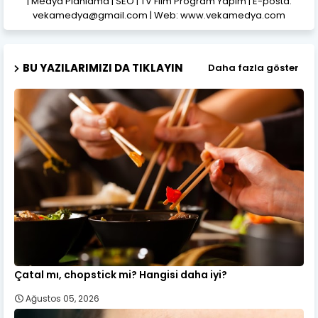
| Medya Planlama | SEO | TV Film Program Yapım | E-posta:
vekamedya@gmail.com | Web: www.vekamedya.com
BU YAZILARIMIZI DA TIKLAYIN
Daha fazla göster
Çatal mı, chopstick mi? Hangisi daha iyi?
Ağustos 05, 2026