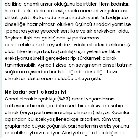
da ikinci önemli unsur olduğunu belirttiler. Hem kadınlar,
hem de erkeklerin ön sevişmenin önemini vurgulaması
dikkat çekti. Bu konuda ikinci sıradaki yanıt “istediğinde
cinselliğe hazır olması” olurken, üçüncü sıradaki yanıt ise
“penetrasyona yetecek sertlikte ve sık ereksiyon” oldu.
Böylece ilişki anı geldiğinde iyi performans
gösterebilmenin bireysel düzeydeki kriterleri belirlenmiş
oldu. Erkekler için bu, başarılı ilişki için yeterli sertlikte
ereksiyonu sürekli gerçekleştirip sürdürmek olarak
tanımlanabilir. Ayrıca fiziksel ön sevişmenin cinsel tatmin
sağlama açısından her istediğinde cinselliğe hazır
olmaktan daha önemli olduğu ortaya çıktı.
Ne kadar sert, o kadar iyi
Genel olarak birçok kişi (%63) cinsel yaşamlarının
kalitesini artırmak için daha sert bir ereksiyona sahip
olmak (veya partnerinin sahip olmasını) istiyor. Kadınlar
açısından bu istek yaş ilerledikçe artarken, tüm yaş
gruplarında büyük çoğunluk partnerlerinin ereksiyonunu
artırabilmeyi arzu ediyor. Cinsiyete göre bakıldığında,