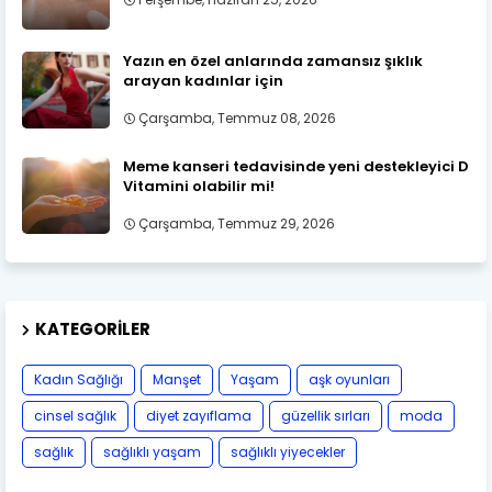
Yazın en özel anlarında zamansız şıklık
arayan kadınlar için
Çarşamba, Temmuz 08, 2026
Meme kanseri tedavisinde yeni destekleyici D
Vitamini olabilir mi!
Çarşamba, Temmuz 29, 2026
KATEGORILER
Kadın Sağlığı
Manşet
Yaşam
aşk oyunları
cinsel sağlık
diyet zayıflama
güzellik sırları
moda
sağlık
sağlıklı yaşam
sağlıklı yiyecekler