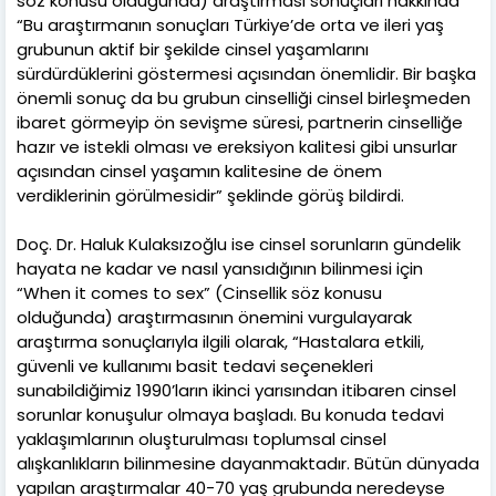
söz konusu olduğunda) araştırması sonuçları hakkında
“Bu araştırmanın sonuçları Türkiye’de orta ve ileri yaş
grubunun aktif bir şekilde cinsel yaşamlarını
sürdürdüklerini göstermesi açısından önemlidir. Bir başka
önemli sonuç da bu grubun cinselliği cinsel birleşmeden
ibaret görmeyip ön sevişme süresi, partnerin cinselliğe
hazır ve istekli olması ve ereksiyon kalitesi gibi unsurlar
açısından cinsel yaşamın kalitesine de önem
verdiklerinin görülmesidir” şeklinde görüş bildirdi.
Doç. Dr. Haluk Kulaksızoğlu ise cinsel sorunların gündelik
hayata ne kadar ve nasıl yansıdığının bilinmesi için
“When it comes to sex” (Cinsellik söz konusu
olduğunda) araştırmasının önemini vurgulayarak
araştırma sonuçlarıyla ilgili olarak, “Hastalara etkili,
güvenli ve kullanımı basit tedavi seçenekleri
sunabildiğimiz 1990’ların ikinci yarısından itibaren cinsel
sorunlar konuşulur olmaya başladı. Bu konuda tedavi
yaklaşımlarının oluşturulması toplumsal cinsel
alışkanlıkların bilinmesine dayanmaktadır. Bütün dünyada
yapılan araştırmalar 40-70 yaş grubunda neredeyse