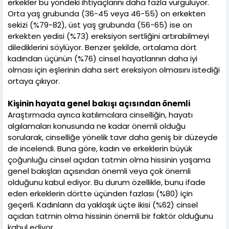
erkekler bu yöndeki ihtiyaçlarını daha fazla vurguluyor.
Orta yaş grubunda (36-45 veya 46-55) on erkekten
sekizi (%79-82), üst yaş grubunda (56-65) ise on
erkekten yedisi (%73) ereksiyon sertliğini artırabilmeyi
dilediklerini söylüyor. Benzer şekilde, ortalama dört
kadından üçünün (%76) cinsel hayatlarının daha iyi
olması için eşlerinin daha sert ereksiyon olmasını istediği
ortaya çıkıyor.
Kişinin hayata genel bakışı açısından önemli
Araştırmada ayrıca katılımcılara cinselliğin, hayatı
algılamaları konusunda ne kadar önemli olduğu
sorularak, cinselliğe yönelik tavır daha geniş bir düzeyde
de incelendi. Buna göre, kadın ve erkeklerin büyük
çoğunluğu cinsel açıdan tatmin olma hissinin yaşama
genel bakışları açısından önemli veya çok önemli
olduğunu kabul ediyor. Bu durum özellikle, bunu ifade
eden erkeklerin dörtte üçünden fazlası (%80) için
geçerli. Kadınların da yaklaşık üçte ikisi (%62) cinsel
açıdan tatmin olma hissinin önemli bir faktör olduğunu
kabul ediyor.