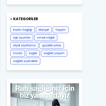
KATEGORILER
Kadın Sağlığı
Manşet
Yaşam
aşk oyunları
cinsel sağlık
diyet zayıflama
güzellik sırları
moda
sağlık
sağlıklı yaşam
sağlıklı yiyecekler