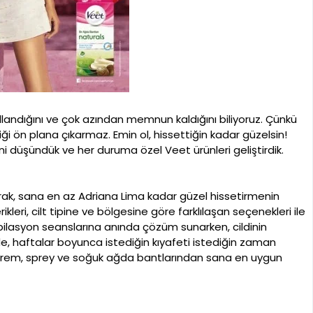
landığını ve çok azından memnun kaldığını biliyoruz. Çünkü
iği ön plana çıkarmaz. Emin ol, hissettiğin kadar güzelsin!
ni düşündük ve her duruma özel Veet ürünleri geliştirdik.
arak, sana en az Adriana Lima kadar güzel hissetirmenin
kleri, cilt tipine ve bölgesine göre farklılaşan seçenekleri ile
pilasyon seanslarına anında çözüm sunarken, cildinin
de, haftalar boyunca istediğin kıyafeti istediğin zaman
n, krem, sprey ve soğuk ağda bantlarından sana en uygun