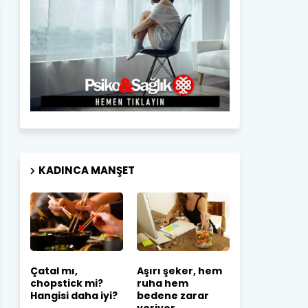
KADINCA MANŞET
Çatal mı,
Aşırı şeker, hem
chopstick mi?
ruha hem
Hangisi daha iyi?
bedene zarar
veriyor