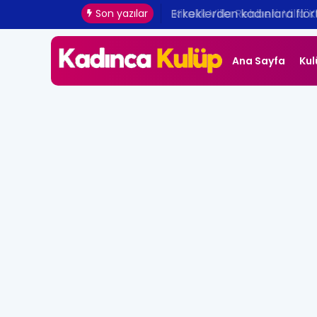
Erkeklerden kadınlara flört 
Son yazılar
Ana Sayfa
Kul