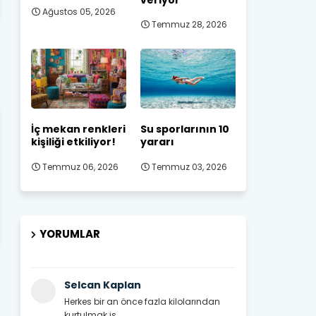
Ağustos 05, 2026
Temmuz 28, 2026
İç mekan renkleri
Su sporlarının 10
kişiliği etkiliyor!
yararı
Temmuz 06, 2026
Temmuz 03, 2026
YORUMLAR
Selcan Kaplan
Herkes bir an önce fazla kilolarından
kurtulmak is...