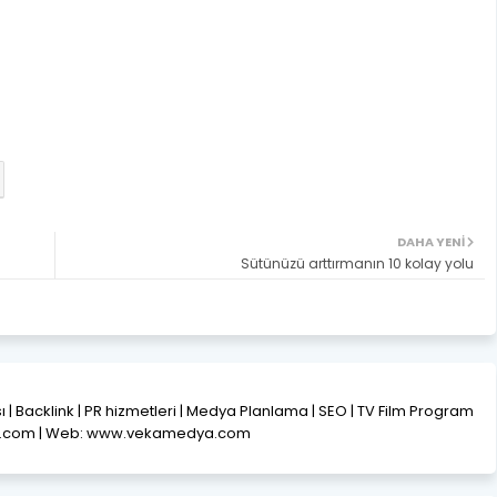
DAHA YENI
Sütünüzü arttırmanın 10 kolay yolu
ısı | Backlink | PR hizmetleri | Medya Planlama | SEO | TV Film Program
l.com | Web: www.vekamedya.com