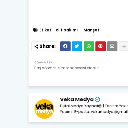
Etiket
cilt bakımı
Manşet
DAHA ESKI
Baş dönmesi tümör habercisi olabilir
Veka Medya
Dijital Medya Yayıncılığı | Tanıtım Yaz
Yapım | E-posta: vekamedya@gmai