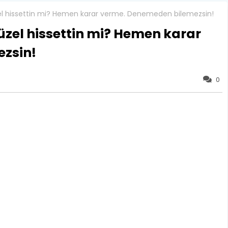
el hissettin mi? Hemen karar verme. Denemeden bilemezsin!
üzel hissettin mi? Hemen karar
zsin!
0