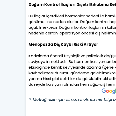
Doğum Kontrol İlaçları Dişeti İltihabına S
Bu ilaçlar içerdikleri hormonlar nedeni ile hamile
görülmesine neden olurlar. Doğum kontrol hapları
açabilmektedir. Doğum kontrol ilaçlarının kullan
nedenle cerrahi operasyon öncesi diş hekimi
Menopozda Diş Kaybı Riski Artıyor
Kadınlarda önemli fizyolojik ve psikolojik d
seviyeye inmektedir. Bu hormon kalsiyumun b
eksikliğinde kemik seviyesinde azalma (çene k
kaybedilmesi durumu gündeme gelebilmektedir.
yanma hissi gibi belirtiler de görülebilmekte
düzeyde kalsiyum almaları hem ağız-diş hem d
✎ Mutfağınızın için olmazsa olmaz her bilgi b