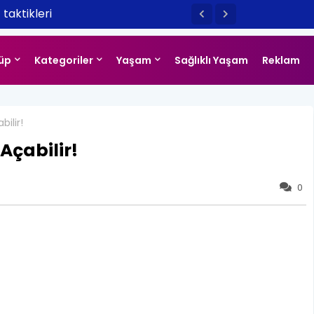
taktikleri
üp
Kategoriler
Yaşam
Sağlıklı Yaşam
Reklam
bilir!
Açabilir!
0