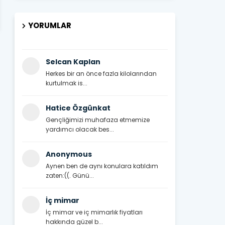
YORUMLAR
Selcan Kaplan
Herkes bir an önce fazla kilolarından
kurtulmak is...
Hatice Özgünkat
Gençliğimizi muhafaza etmemize
yardımcı olacak bes...
Anonymous
Aynen ben de aynı konulara katıldım
zaten:((. Günü...
İç mimar
İç mimar ve iç mimarlık fiyatları
hakkında güzel b...