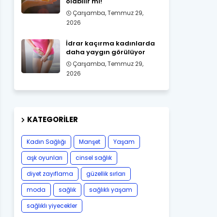
olabilir mi!
Çarşamba, Temmuz 29,
2026
İdrar kaçırma kadınlarda
daha yaygın görülüyor
Çarşamba, Temmuz 29,
2026
KATEGORILER
Kadın Sağlığı
Manşet
Yaşam
aşk oyunları
cinsel sağlık
diyet zayıflama
güzellik sırları
moda
sağlık
sağlıklı yaşam
sağlıklı yiyecekler