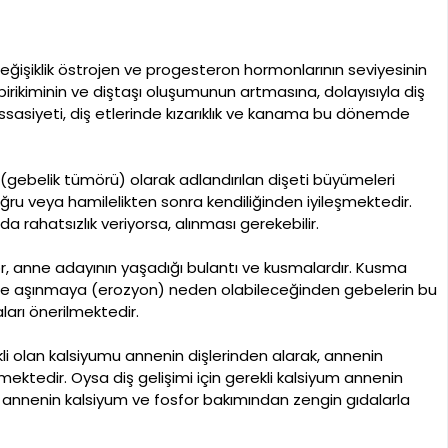
işiklik östrojen ve progesteron hormonlarının seviyesinin
birikiminin ve diştaşı oluşumunun artmasına, dolayısıyla diş
ssasiyeti, diş etlerinde kızarıklık ve kanama bu dönemde
is (gebelik tümörü) olarak adlandırılan dişeti büyümeleri
oğru veya hamilelikten sonra kendiliğinden iyileşmektedir.
a rahatsızlık veriyorsa, alınması gerekebilir.
tör, anne adayının yaşadığı bulantı ve kusmalardır. Kusma
erde aşınmaya (erozyon) neden olabileceğinden gebelerin bu
ları önerilmektedir.
kli olan kalsiyumu annenin dişlerinden alarak, annenin
ektedir. Oysa diş gelişimi için gerekli kalsiyum annenin
 annenin kalsiyum ve fosfor bakımından zengin gıdalarla