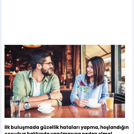
İlk buluşmada güzellik hataları yapma, hoşlandığın
çocuğun hakkında yanılmasına neden olma!