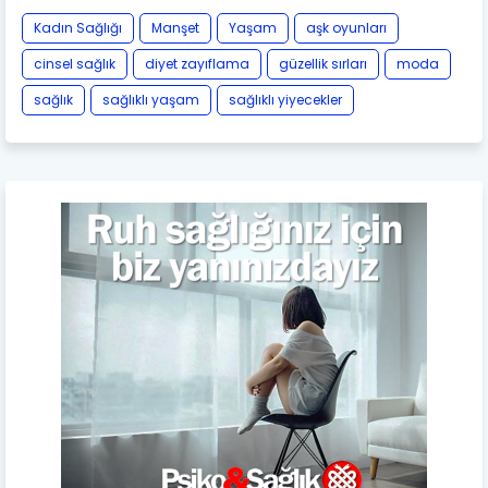
Kadın Sağlığı
Manşet
Yaşam
aşk oyunları
cinsel sağlık
diyet zayıflama
güzellik sırları
moda
sağlık
sağlıklı yaşam
sağlıklı yiyecekler