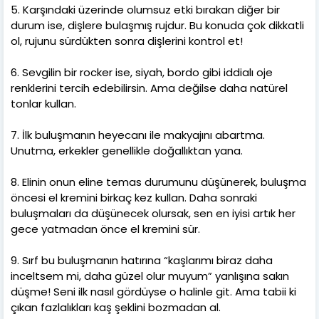
5. Karşındaki üzerinde olumsuz etki bırakan diğer bir
durum ise, dişlere bulaşmış rujdur. Bu konuda çok dikkatli
ol, rujunu sürdükten sonra dişlerini kontrol et!
6. Sevgilin bir rocker ise, siyah, bordo gibi iddialı oje
renklerini tercih edebilirsin. Ama değilse daha natürel
tonlar kullan.
7. İlk buluşmanın heyecanı ile makyajını abartma.
Unutma, erkekler genellikle doğallıktan yana.
8. Elinin onun eline temas durumunu düşünerek, buluşma
öncesi el kremini birkaç kez kullan. Daha sonraki
buluşmaları da düşünecek olursak, sen en iyisi artık her
gece yatmadan önce el kremini sür.
9. Sırf bu buluşmanın hatırına “kaşlarımı biraz daha
inceltsem mi, daha güzel olur muyum” yanlışına sakın
düşme! Seni ilk nasıl gördüyse o halinle git. Ama tabii ki
çıkan fazlalıkları kaş şeklini bozmadan al.