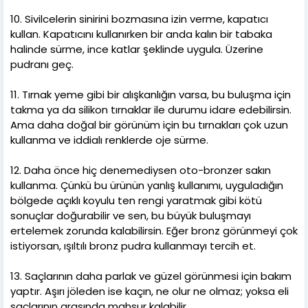
10. Sivilcelerin sinirini bozmasına izin verme, kapatıcı
kullan. Kapatıcını kullanırken bir anda kalın bir tabaka
halinde sürme, ince katlar şeklinde uygula. Üzerine
pudranı geç.
11. Tırnak yeme gibi bir alışkanlığın varsa, bu buluşma için
takma ya da silikon tırnaklar ile durumu idare edebilirsin.
Ama daha doğal bir görünüm için bu tırnakları çok uzun
kullanma ve iddialı renklerde oje sürme.
12. Daha önce hiç denemediysen oto-bronzer sakın
kullanma. Çünkü bu ürünün yanlış kullanımı, uyguladığın
bölgede açıklı koyulu ten rengi yaratmak gibi kötü
sonuçlar doğurabilir ve sen, bu büyük buluşmayı
ertelemek zorunda kalabilirsin. Eğer bronz görünmeyi çok
istiyorsan, ışıltılı bronz pudra kullanmayı tercih et.
13. Saçlarının daha parlak ve güzel görünmesi için bakım
yaptır. Aşırı jöleden ise kaçın, ne olur ne olmaz; yoksa eli
saçlarının arasında mahsur kalabilir.