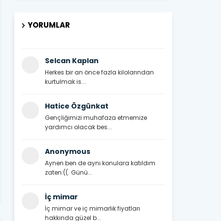
YORUMLAR
Selcan Kaplan
Herkes bir an önce fazla kilolarından
kurtulmak is...
Hatice Özgünkat
Gençliğimizi muhafaza etmemize
yardımcı olacak bes...
Anonymous
Aynen ben de aynı konulara katıldım
zaten:((. Günü...
İç mimar
İç mimar ve iç mimarlık fiyatları
hakkında güzel b...