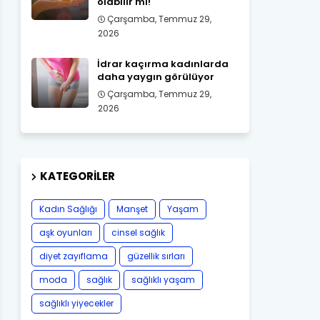
olabilir mi!
Çarşamba, Temmuz 29,
2026
İdrar kaçırma kadınlarda
daha yaygın görülüyor
Çarşamba, Temmuz 29,
2026
KATEGORILER
Kadın Sağlığı
Manşet
Yaşam
aşk oyunları
cinsel sağlık
diyet zayıflama
güzellik sırları
moda
sağlık
sağlıklı yaşam
sağlıklı yiyecekler