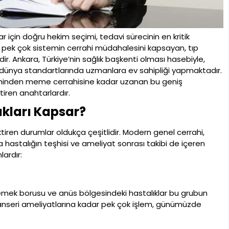
için doğru hekim seçimi, tedavi sürecinin en kritik
i pek çok sistemin cerrahi müdahalesini kapsayan, tıp
ir. Ankara, Türkiye’nin sağlık başkenti olması hasebiyle,
ve dünya standartlarında uzmanlara ev sahipliği yapmaktadır.
steminden meme cerrahisine kadar uzanan bu geniş
iren anahtarlardır.
ıkları Kapsar?
iren durumlar oldukça çeşitlidir. Modern genel cerrahi,
astalığın teşhisi ve ameliyat sonrası takibi de içeren
lardır:
 yemek borusu ve anüs bölgesindeki hastalıklar bu grubun
 kanseri ameliyatlarına kadar pek çok işlem, günümüzde