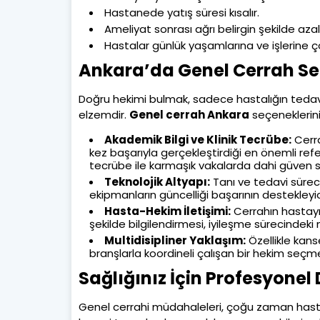
Hastanede yatış süresi kısalır.
Ameliyat sonrası ağrı belirgin şekilde azalı
Hastalar günlük yaşamlarına ve işlerine çok
Ankara’da Genel Cerrah Seç
Doğru hekimi bulmak, sadece hastalığın tedavis
elzemdir.
Genel cerrah Ankara
seçeneklerini
Akademik Bilgi ve Klinik Tecrübe:
Cerra
kez başarıyla gerçekleştirdiği en önemli refer
tecrübe ile karmaşık vakalarda dahi güven s
Teknolojik Altyapı:
Tanı ve tedavi sürec
ekipmanların güncelliği başarının destekleyici
Hasta-Hekim İletişimi:
Cerrahın hastayı 
şekilde bilgilendirmesi, iyileşme sürecindeki 
Multidisipliner Yaklaşım:
Özellikle kanse
branşlarla koordineli çalışan bir hekim seçm
Sağlığınız İçin Profesyone
Genel cerrahi müdahaleleri, çoğu zaman hastal