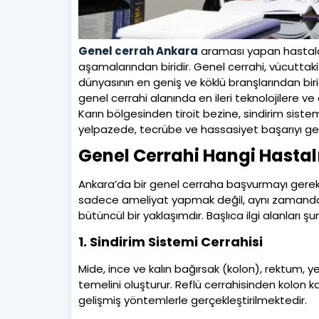
Genel cerrah Ankara
araması yapan hastalar 
aşamalarından biridir. Genel cerrahi, vücuttak
dünyasının en geniş ve köklü branşlarından birid
genel cerrahi alanında en ileri teknolojilere 
Karın bölgesinden tiroit bezine, sindirim si
yelpazede, tecrübe ve hassasiyet başarıyı get
Genel Cerrahi Hangi Hastal
Ankara’da bir genel cerraha başvurmayı gerekt
sadece ameliyat yapmak değil, aynı zamanda h
bütüncül bir yaklaşımdır. Başlıca ilgi alanları şun
1. Sindirim Sistemi Cerrahisi
Mide, ince ve kalın bağırsak (kolon), rektum,
temelini oluşturur. Reflü cerrahisinden kolon
gelişmiş yöntemlerle gerçekleştirilmektedir.