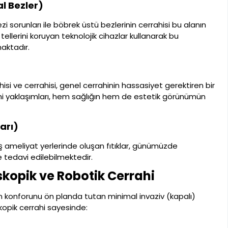
al Bezler)
zi sorunları ile böbrek üstü bezlerinin cerrahisi bu alanın
ellerini koruyan teknolojik cihazlar kullanarak bu
aktadır.
si ve cerrahisi, genel cerrahinin hassasiyet gerektiren bir
rahi yaklaşımları, hem sağlığın hem de estetik görünümün
arı)
miş ameliyat yerlerinde oluşan fıtıklar, günümüzde
e tedavi edilebilmektedir.
kopik ve Robotik Cerrahi
nın konforunu ön planda tutan minimal invaziv (kapalı)
kopik cerrahi sayesinde: