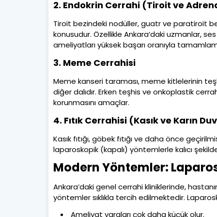
2. Endokrin Cerrahi (Tiroit ve Adren
Tiroit bezindeki nodüller, guatr ve paratiroit be
konusudur. Özellikle Ankara’daki uzmanlar, ses t
ameliyatları yüksek başarı oranıyla tamamlam
3. Meme Cerrahisi
Meme kanseri taraması, meme kitlelerinin teşhi
diğer dalıdır. Erken teşhis ve onkoplastik cer
korunmasını amaçlar.
4. Fıtık Cerrahisi (Kasık ve Karın Duv
Kasık fıtığı, göbek fıtığı ve daha önce geçiril
laparoskopik (kapalı) yöntemlerle kalıcı şekild
Modern Yöntemler: Laparos
Ankara’daki genel cerrahi kliniklerinde, hasta
yöntemler sıklıkla tercih edilmektedir. Laparos
Ameliyat yaraları çok daha küçük olur.