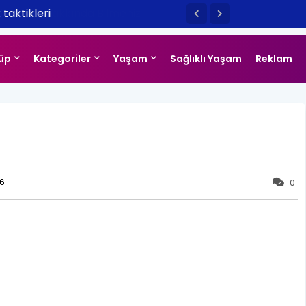
taktikleri
üp
Kategoriler
Yaşam
Sağlıklı Yaşam
Reklam
6
0