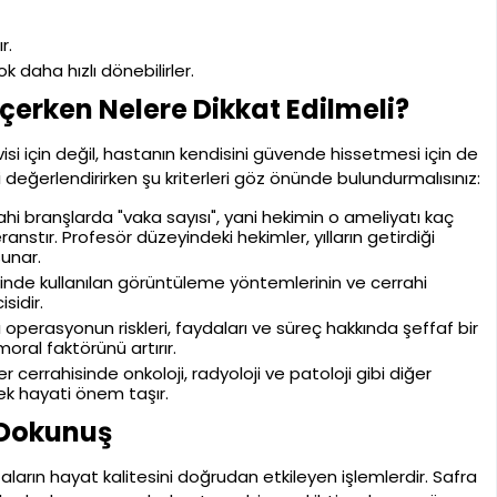
r.
 daha hızlı dönebilirler.
erken Nelere Dikkat Edilmeli?
i için değil, hastanın kendisini güvende hissetmesi için de
 değerlendirirken şu kriterleri göz önünde bulundurmalısınız:
hi branşlarda "vaka sayısı", yani hekimin o ameliyatı kaç
anstır. Profesör düzeyindeki hekimler, yılların getirdiği
unar.
inde kullanılan görüntüleme yöntemlerinin ve cerrahi
sidir.
operasyonun riskleri, faydaları ve süreç hakkında şeffaf bir
moral faktörünü artırır.
r cerrahisinde onkoloji, radyoloji ve patoloji gibi diğer
ek hayati önem taşır.
l Dokunuş
arın hayat kalitesini doğrudan etkileyen işlemlerdir. Safra