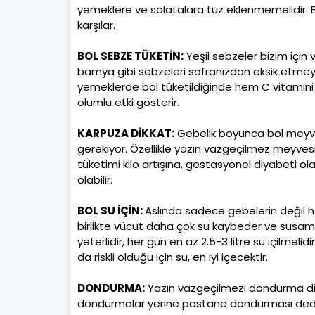
yemeklere ve salatalara tuz eklenmemelidir. B
karşılar.
BOL SEBZE TÜKETİN:
Yeşil sebzeler bizim için 
bamya gibi sebzeleri sofranızdan eksik etmeyi
yemeklerde bol tüketildiğinde hem C vitamini i
olumlu etki gösterir.
KARPUZA DİKKAT:
Gebelik boyunca bol meyve
gerekiyor. Özellikle yazın vazgeçilmez meyvesi 
tüketimi kilo artışına, gestasyonel diyabeti o
olabilir.
BOL SU İÇİN:
Aslında sadece gebelerin değil he
birlikte vücut daha çok su kaybeder ve susamay
yeterlidir, her gün en az 2.5-3 litre su içilmeli
da riskli olduğu için su, en iyi içecektir.
DONDURMA:
Yazın vazgeçilmezi dondurma dikka
dondurmalar yerine pastane dondurması dediğ