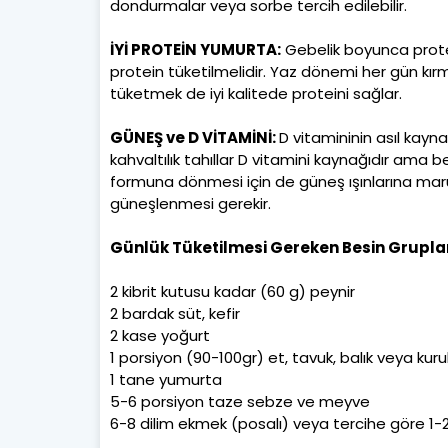
dondurmalar veya sorbe tercih edilebilir.
İYİ PROTEİN YUMURTA:
Gebelik boyunca protei
protein tüketilmelidir. Yaz dönemi her gün kır
tüketmek de iyi kalitede proteini sağlar.
GÜNEŞ ve D VİTAMİNİ:
D vitamininin asıl kayna
kahvaltılık tahıllar D vitamini kaynağıdır ama b
formuna dönmesi için de güneş ışınlarına maruz
güneşlenmesi gerekir.
Günlük Tüketilmesi Gereken Besin Grupları
2 kibrit kutusu kadar (60 g) peynir
2 bardak süt, kefir
2 kase yoğurt
1 porsiyon (90-100gr) et, tavuk, balık veya kuru
1 tane yumurta
5-6 porsiyon taze sebze ve meyve
6-8 dilim ekmek (posalı) veya tercihe göre 1-2