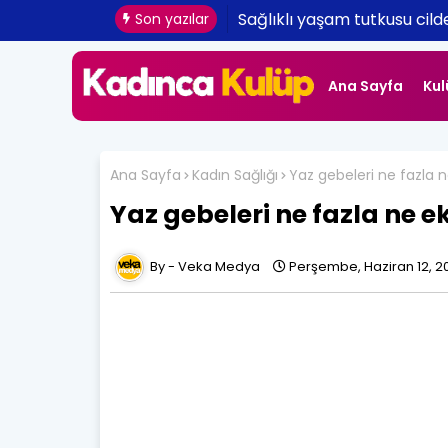
Dansöz Kiralama ile Unutulm
Sağlıklı yaşam tutkusu cil
Son yazılar
Ana Sayfa
Kul
Ana Sayfa
Kadın Sağlığı
Yaz gebeleri ne fazla ne
Yaz gebeleri ne fazla ne ek
Veka Medya
Perşembe, Haziran 12, 2