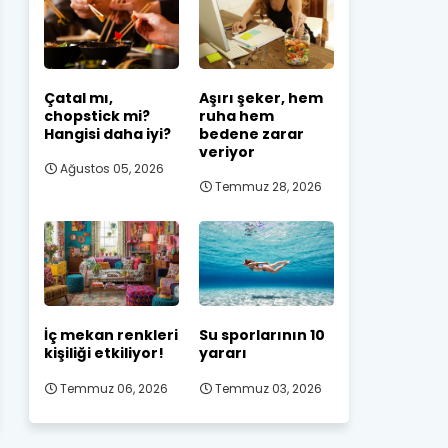
Çatal mı,
Aşırı şeker, hem
chopstick mi?
ruha hem
Hangisi daha iyi?
bedene zarar
veriyor
Ağustos 05, 2026
Temmuz 28, 2026
İç mekan renkleri
Su sporlarının 10
kişiliği etkiliyor!
yararı
Temmuz 06, 2026
Temmuz 03, 2026