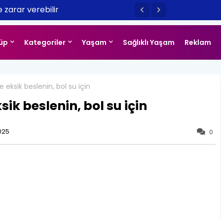
az Eğlencelerinizin Yıldızını Seçin
de zarar verebilir
üp
Kategoriler
Yaşam
Sağlıklı Yaşam
Reklam
 eksik beslenin, bol su için
sik beslenin, bol su için
025
0