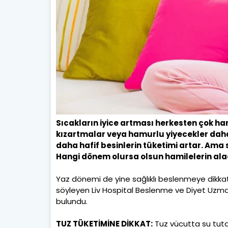
Sıcakların iyice artması herkesten çok ham
kızartmalar veya hamurlu yiyecekler daha 
daha hafif besinlerin tüketimi artar. Ama
Hangi dönem olursa olsun hamilelerin alac
Yaz dönemi de yine sağlıklı beslenmeye dikkat
söyleyen Liv Hospital Beslenme ve Diyet Uzma
bulundu.
TUZ TÜKETİMİNE DİKKAT:
Tuz vücutta su tuta