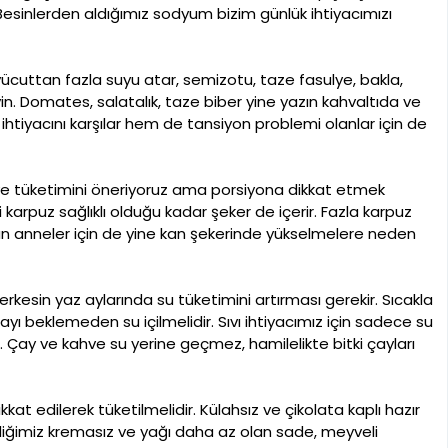
esinlerden aldığımız sodyum bizim günlük ihtiyacımızı
vücuttan fazla suyu atar, semizotu, taze fasulye, bakla,
n. Domates, salatalık, taze biber yine yazın kahvaltıda ve
htiyacını karşılar hem de tansiyon problemi olanlar için de
 tüketimini öneriyoruz ama porsiyona dikkat etmek
karpuz sağlıklı olduğu kadar şeker de içerir. Fazla karpuz
lan anneler için de yine kan şekerinde yükselmelere neden
rkesin yaz aylarında su tüketimini artırması gerekir. Sıcakla
ı beklemeden su içilmelidir. Sıvı ihtiyacımız için sadece su
dir. Çay ve kahve su yerine geçmez, hamilelikte bitki çayları
t edilerek tüketilmelidir. Külahsız ve çikolata kaplı hazır
imiz kremasız ve yağı daha az olan sade, meyveli