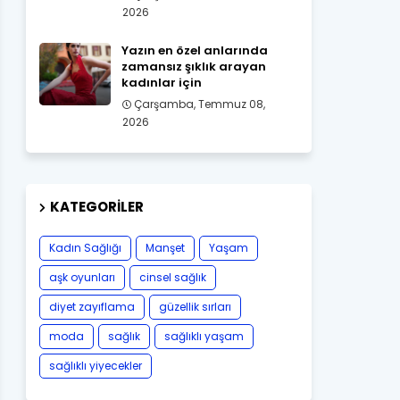
2026
Yazın en özel anlarında
zamansız şıklık arayan
kadınlar için
Çarşamba, Temmuz 08,
2026
KATEGORILER
Kadın Sağlığı
Manşet
Yaşam
aşk oyunları
cinsel sağlık
diyet zayıflama
güzellik sırları
moda
sağlık
sağlıklı yaşam
sağlıklı yiyecekler