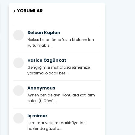
YORUMLAR
Selcan Kaplan
Herkes bir an önce fazla kilolarından
kurtulmak is...
Hatice Özgünkat
Gençliğimizi muhafaza etmemize
yardımcı olacak bes...
Anonymous
Aynen ben de aynı konulara katıldım
zaten:((. Günü...
İç mimar
İç mimar ve iç mimarlık fiyatları
hakkında güzel b...