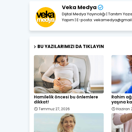
Veka Medya
Dijital Medya Yayıncılığı | Tanıtım Yaz
Yapım | E-posta: vekamedya@gmai
BU YAZILARIMIZI DA TIKLAYIN
Hamilelik öncesi bu önlemlere
Rahim ağz
dikkat!
yaşına ka
Temmuz 27, 2026
Haziran 