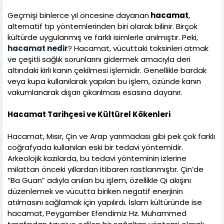
Geçmişi binlerce yıl öncesine dayanan
hacamat
,
alternatif tıp yöntemlerinden biri olarak bilinir. Birçok
kültürde uygulanmış ve farklı isimlerle anılmıştır. Peki,
hacamat nedir
? Hacamat, vücuttaki toksinleri atmak
ve çeşitli sağlık sorunlarını gidermek amacıyla deri
altındaki kirli kanın çekilmesi işlemidir. Genellikle bardak
veya kupa kullanılarak yapılan bu işlem, özünde kanın
vakumlanarak dışarı çıkarılması esasına dayanır.
Hacamat Tarihçesi ve Kültürel Kökenleri
Hacamat, Mısır, Çin ve Arap yarımadası gibi pek çok farklı
coğrafyada kullanılan eski bir tedavi yöntemidir.
Arkeolojik kazılarda, bu tedavi yönteminin izlerine
milattan önceki yıllardan itibaren rastlanmıştır. Çin’de
“Ba Guan” adıyla anılan bu işlem, özellikle Qi akışını
düzenlemek ve vücutta biriken negatif enerjinin
atılmasını sağlamak için yapılırdı. İslam kültüründe ise
hacamat, Peygamber Efendimiz Hz. Muhammed