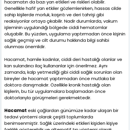
hacamatın da bazı yan etkileri ve riskleri olabilir.
Genellikle hafif yan etkiler gözlemlenirken, hassas cilde
sahip kişilerde morluk, kaşıntı ve deri tahrişi gibi
reaksiyonlar ortaya çıkabilir. Nadir durumlarda, vakum
işleminin uygulandığı bölgede ciddi hematomlar
oluşabilir. Bu yüzden, uygulama yaptırmadan önce kişinin
sağlık geçmişi ve cilt durumu hakkında bilgi sahibi
olunması önemlidir.
Hacamat, hamile kadınlar, ciddi deri hastalığı olanlar ve
kan sulandırıcı ilaç kullananlar için önerilmez. Aynı
zamanda, kalp yetmezliği gibi ciddi sağlık sorunları olan
bireyler de hacamat yaptırmadan önce mutlaka bir
doktora danışmalıdır. Özellikle kronik hastalığı olan
kişilerin, bu tür uygulamalara başlamadan önce
doktorlarıyla görüşmeleri gerekmektedir.
Hacamat
eski çağlardan günümüze kadar ulaşan bir
tedavi yöntemi olarak çeşitli toplumlarda
benimsenmiştir. Sağlık üzerindeki etkileri kişiden kişiye
farklılık gösterebilir ve alternatif tıp yöntemi olarak