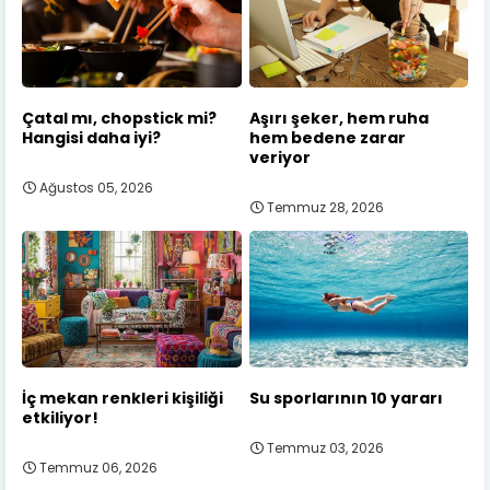
Çatal mı, chopstick mi?
Aşırı şeker, hem ruha
Hangisi daha iyi?
hem bedene zarar
veriyor
Ağustos 05, 2026
Temmuz 28, 2026
İç mekan renkleri kişiliği
Su sporlarının 10 yararı
etkiliyor!
Temmuz 03, 2026
Temmuz 06, 2026