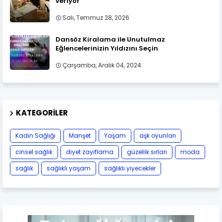
veriyor
Salı, Temmuz 28, 2026
Dansöz Kiralama ile Unutulmaz
Eğlencelerinizin Yıldızını Seçin
Çarşamba, Aralık 04, 2024
KATEGORILER
Kadın Sağlığı
Manşet
Yaşam
aşk oyunları
cinsel sağlık
diyet zayıflama
güzellik sırları
moda
sağlık
sağlıklı yaşam
sağlıklı yiyecekler