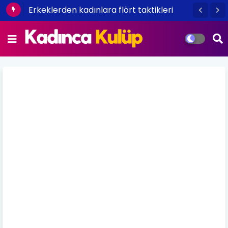
Tepeden tırnağa kışa hazırlık bakımı