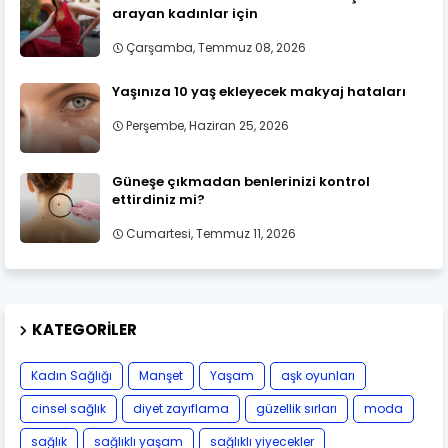
arayan kadınlar için
Çarşamba, Temmuz 08, 2026
Yaşınıza 10 yaş ekleyecek makyaj hataları
Perşembe, Haziran 25, 2026
Güneşe çıkmadan benlerinizi kontrol
ettirdiniz mi?
Cumartesi, Temmuz 11, 2026
KATEGORILER
Kadın Sağlığı
Manşet
Yaşam
aşk oyunları
cinsel sağlık
diyet zayıflama
güzellik sırları
moda
sağlık
sağlıklı yaşam
sağlıklı yiyecekler