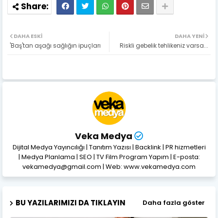
DAHA ESKI
DAHA YENI
'Baş'tan aşağı sağlığın ipuçları
Riskli gebelik tehlikeniz varsa...
Veka Medya
Dijital Medya Yayıncılığı | Tanıtım Yazısı | Backlink | PR hizmetleri
| Medya Planlama | SEO | TV Film Program Yapım | E-posta:
vekamedya@gmail.com | Web: www.vekamedya.com
BU YAZILARIMIZI DA TIKLAYIN
Daha fazla göster