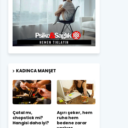
KADINCA MANŞET
Çatal mı,
Aşırı şeker, hem
chopstick mi?
ruha hem
Hangisi daha iyi?
bedene zarar
veriyor