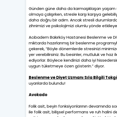
Günden güne daha da karmaşıklaşan yaşam şa
olmaya çalışırken, stresle karşı karşıya gelebil
daha doğru bir adım. Ancak stresli durumlar
zihnimizi ve psikolojimizi olumlu yönde etkil
Acıbadem Bakırköy Hastanesi Beslenme ve Diyet 
miktarda hazırlanmış bir beslenme programıyla s
çekerek, “Böyle dönemlerde stresinizi minim
yer verebilirsiniz. Bu besinler, mutluluk ve haz i
ediyorlar. Böylece kendinizi daha iyi hisseders
uygun tüketmeye özen gösterin.” diyor.
Beslenme ve Diyet Uzmanı Sıla Bilgili Tokg
uyarılarda bulundu!
Avokado
Folik asit, beyin fonksiyonlarının devamında so
ile folik asit, bilişsel performans ve ruh halini