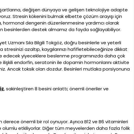
rtlarına, değişen dünyaya ve gelişen teknolojiye adapte
iyoruz. Stresin kökenini bulmak elbette çözüm arayışı için
da, hormonal dengenin düzenlenmesine yardımcı olarak
eyen besinlerden destek almamız da fayda sağlayabiliyor.
Uzmanı Sıla Bilgili Tokgöz, doğru besinlerle ve yeterli
tresinizi azaltıp, kaygılarınızı hafifletebileceğinize dikkat
ize edecek yiyeceklere beslenme programınızda daha çok
le ilişkili endorfin, seratonin ile dopamin hormonlarını aktivite
iniz. Ancak toksik olan dozdur. Besinleri mutlaka porsiyonuna
öz
, sakinleştiren 8 besini anlattı; önemli öneriler ve
n derece önemli bir rol oynuyor. Ayrıca B12 ve B6 vitaminleri
 de olumlu etkiliyorlar. Diğer tüm meyvelerden daha fazla folik