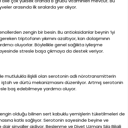
 bile çok yüksek oranda B grubu vitaminleri mevcut. Bu
eler arasında ilk sıralarda yer alıyor.
nollerden zengin bir besin. Bu antioksidanlar beynin ‘iyi
gereken triptofanın yıkımını azaltıyor, kan dolaşımının
ardımcı oluyorlar. Böylelikle genel sağlıkta iyileşme
 sayesinde stresle başa çıkmaya da destek veriyor.
 mutlulukla ilişkili olan serotonin adlı nörotransmitterin
, iştah ve dürtü mekanizmasını düzenliyor. Artmış serotonin
tresle baş edebilmeye yardımcı oluyor.
zengin olduğu bilinen sert kabuklu yemişlerin tüketilmeleri de
şmasına katkı sağlıyor. Serotonin sayesinde beyine ve
e dair sinyaller gidiyor. Beslenme ve Diyet Uzmanı Sıla Bilgili