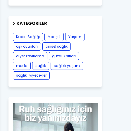
KATEGORILER
Kadın Sağlığı
Manşet
Yaşam
aşk oyunları
cinsel sağlık
diyet zayıflama
güzellik sırları
moda
sağlık
sağlıklı yaşam
sağlıklı yiyecekler