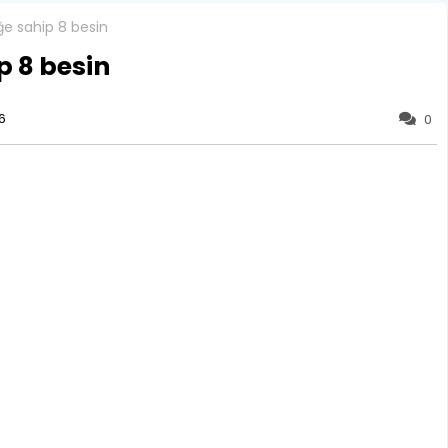
iğe sahip 8 besin
ip 8 besin
6
0