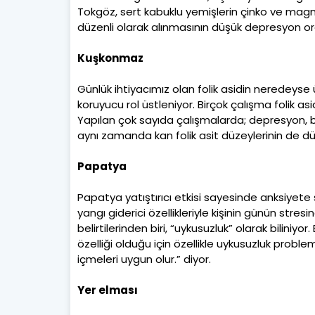
Tokgöz, sert kabuklu yemişlerin çinko ve magnez
düzenli olarak alınmasının düşük depresyon oran
Kuşkonmaz
Günlük ihtiyacımız olan folik asidin neredeyse 
koruyucu rol üstleniyor. Birçok çalışma folik a
Yapılan çok sayıda çalışmalarda; depresyon, bi
aynı zamanda kan folik asit düzeylerinin de düş
Papatya
Papatya yatıştırıcı etkisi sayesinde anksiyet
yangı giderici özellikleriyle kişinin günün stre
belirtilerinden biri, “uykusuzluk” olarak biliniyo
özelliği olduğu için özellikle uykusuzluk prob
içmeleri uygun olur.” diyor.
Yer elması