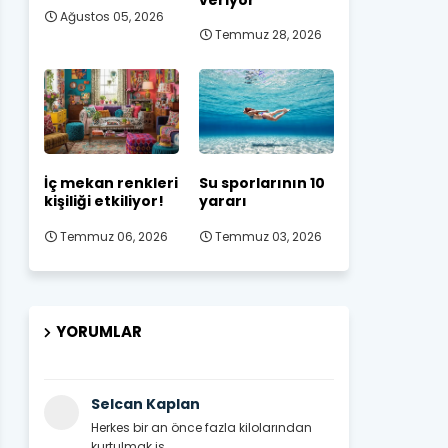
Ağustos 05, 2026
Temmuz 28, 2026
İç mekan renkleri
Su sporlarının 10
kişiliği etkiliyor!
yararı
Temmuz 06, 2026
Temmuz 03, 2026
YORUMLAR
Selcan Kaplan
Herkes bir an önce fazla kilolarından
kurtulmak is...