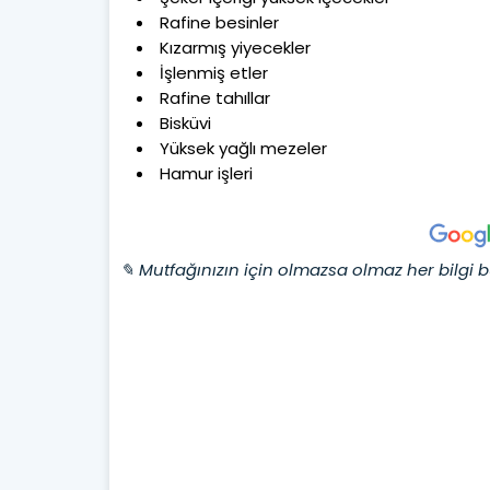
Rafine besinler
Kızarmış yiyecekler
İşlenmiş etler
Rafine tahıllar
Bisküvi
Yüksek yağlı mezeler
Hamur işleri
✎ Mutfağınızın için olmazsa olmaz her bilgi b