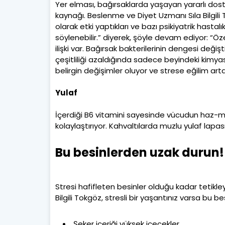
Yer elması, bağırsaklarda yaşayan yararlı dost 
kaynağı. Beslenme ve Diyet Uzmanı Sıla Bilgili 
olarak etki yaptıkları ve bazı psikiyatrik hasta
söylenebilir.” diyerek, şöyle devam ediyor: “Öze
ilişki var. Bağırsak bakterilerinin dengesi değiş
çeşitliliği azaldığında sadece beyindeki kimy
belirgin değişimler oluyor ve strese eğilim artab
Yulaf
İçerdiği B6 vitamini sayesinde vücudun haz-m
kolaylaştırıyor. Kahvaltılarda muzlu yulaf lap
Bu besinlerden uzak durun!
Stresi hafifleten besinler olduğu kadar tetik
Bilgili Tokgöz, stresli bir yaşantınız varsa bu 
Şeker içeriği yüksek içecekler