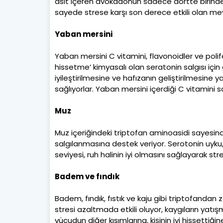
asit içeren avokadonun sadece dörtte birinde
sayede strese karşı son derece etkili olan meyv
Yaban mersini
Yaban mersini C vitamini, flavonoidler ve polife
hissetme’ kimyasalı olan seratonin salgısı için 
iyileştirilmesine ve hafızanın geliştirilmesine y
sağlıyorlar. Yaban mersini içerdiği C vitamini
Muz
Muz içeriğindeki triptofan aminoasidi sayesinde
salgılanmasına destek veriyor. Serotonin uyku
seviyesi, ruh halinin iyi olmasını sağlayarak s
Badem ve fındık
Badem, fındık, fıstık ve kaju gibi triptofandan 
stresi azaltmada etkili oluyor, kaygıların yatı
vücudun diğer kısımlarına, kişinin iyi hissettiğin