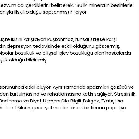
yum da içerdiklerini belirterek, “Bu iki mineralin besinlerle
ıyla ilişkili olduğu saptanmıştır” diyor.
üçte ikisini karşılayan kuşkonmaz, ruhsal strese karşı
sidin depresyon tedavisinde etkili olduğunu göstermiş.
polar bozukluk ve bilişsel işlev bozukluğu olan hastalarda
ük olduğu bildirilmiş.
e sorununda etkili oluyor. Aynı zamanda spazmları çözücü ve
sinden kurtulmasına ve rahatlamasına katkı sağlıyor. Stresin ilk
r. Beslenme ve Diyet Uzmanı Sıla Bilgili Tokgöz, “Yatıştırıcı
lemi olan kişilerin gece yatmadan önce bir fincan papatya