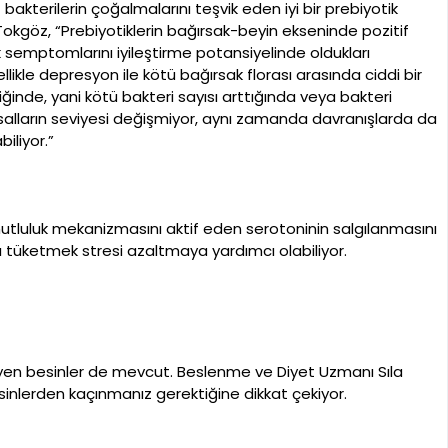
bakterilerin çoğalmalarını teşvik eden iyi bir prebiyotik
Tokgöz, “Prebiyotiklerin bağırsak-beyin ekseninde pozitif
lık semptomlarını iyileştirme potansiyelinde oldukları
llikle depresyon ile kötü bağırsak florası arasında ciddi bir
tiğinde, yani kötü bakteri sayısı arttığında veya bakteri
asalların seviyesi değişmiyor, aynı zamanda davranışlarda da
iliyor.”
utluluk mekanizmasını aktif eden serotoninin salgılanmasını
ası tüketmek stresi azaltmaya yardımcı olabiliyor.
leyen besinler de mevcut. Beslenme ve Diyet Uzmanı Sıla
besinlerden kaçınmanız gerektiğine dikkat çekiyor.