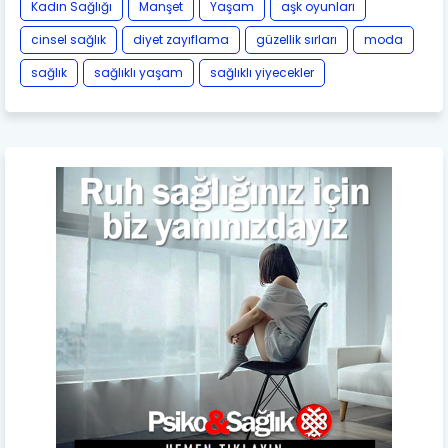
Kadın Sağlığı
Manşet
Yaşam
aşk oyunları
cinsel sağlık
diyet zayıflama
güzellik sırları
moda
sağlık
sağlıklı yaşam
sağlıklı yiyecekler