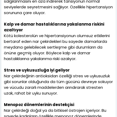
salgılanmasını en aza indirerek tansiyonun normal
seviyelerde seyretmesini sağlıyor. Özellikle hipertansiyon
sorununa çare oluyor.
Kalp ve damar hastalıklarına yakalanma riskini
azaltıyor
Kötü kolesterolün ve hipertansiyonun olumsuz etkilerini
bertaraf eden nar çekirdekleri bu sayede damarlarda
meydana gelebilecek sertleşme gibi durumların da
önüne geçmiş oluyor. Böylece kalp ve damar
hastalıklarına yakalanma riski azalıyor.
Stres ve uykusuzluğa iyi geliyor
Nar çekirdeğinin antioksidan özelliği stres ve uykusuzluk
gibi sorunlar olduğunda da tüm gücünü devreye sokuyor
ve vücudu zararlı maddelerden arındırarak stresten
uzak, rahat bir uyku sunuyor.
Menopoz dönemlerinin destekçisi
Nar çekirdeği doğal ya da bitkisel östrojen içeriyor. Bu
sayede kadınların özellikle menopoz dönemlerinde