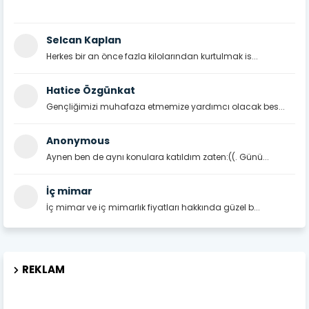
Selcan Kaplan
Herkes bir an önce fazla kilolarından kurtulmak is...
Hatice Özgünkat
Gençliğimizi muhafaza etmemize yardımcı olacak bes...
Anonymous
Aynen ben de aynı konulara katıldım zaten:((. Günü...
İç mimar
İç mimar ve iç mimarlık fiyatları hakkında güzel b...
REKLAM