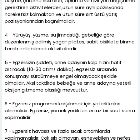
düşme, çarpma riski olan, zıplama ve hızlı yön değiştirme
gerektiren aktivitelerden,uzun süre aynı pozisyonda
hareketsiz kalmaktan ve uzun süre sırt üstü yatış
pozisyonlarından kaçınılmalıdır.
4 - Yürüyüş, yüzme, su jimnastiği, gebeliğe göre
düzenlenmiş edilmiş yoga- pilates, sabit bisiklete binme
tercih edilebilecek aktivitelerdir.
5 - Egzersizin şiddeti, anne adayının kalp hızını hafif
artıracak (10-30 atım/ dakika), egzersiz sırasında
konuşmayı sürdürmeye engel olmayacak şekilde
olmalıdır. Aksi takdirde bebeğe ve anne adayına yeterli
oksijen gitmeme olasılığı mevcuttur.
6 - Egzersiz programını karşılamak için yeterli kalori
alınmalıdır. Egzersiz, yemek yedikten en az bir saat sonra
yapılmalıdır.
7 - Egzersiz havasız ve fazla sıcak ortamlarda
yapılmamalıdır. Çok sıkı olmayan, esneyebilen ve nefes