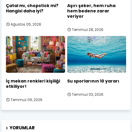
Çatal mı, chopstick mi?
Aşırı şeker, hem ruha
Hangisi daha iyi?
hem bedene zarar
veriyor
Ağustos 05, 2026
Temmuz 28, 2026
İç mekan renkleri kişiliği
Su sporlarının 10 yararı
etkiliyor!
Temmuz 03, 2026
Temmuz 06, 2026
YORUMLAR