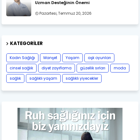
Uzman Desteğinin Önemi
Pazartesi, Temmuz 20, 2026
KATEGORILER
Kadın Sağlığı
Manşet
Yaşam
aşk oyunları
cinsel sağlık
diyet zayıflama
güzellik sırları
moda
sağlık
sağlıklı yaşam
sağlıklı yiyecekler