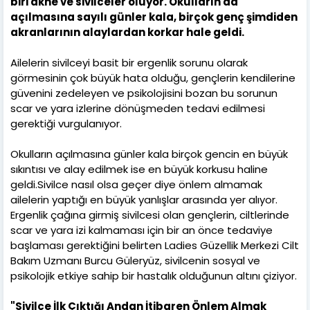
biri akne ve sivilceler oluyor. Okulların da
açılmasına sayılı günler kala, birçok genç şimdiden
akranlarının alaylardan korkar hale geldi.
Ailelerin sivilceyi basit bir ergenlik sorunu olarak
görmesinin çok büyük hata olduğu, gençlerin kendilerine
güvenini zedeleyen ve psikolojisini bozan bu sorunun
scar ve yara izlerine dönüşmeden tedavi edilmesi
gerektiği vurgulanıyor.
Okulların açılmasına günler kala birçok gencin en büyük
sıkıntısı ve alay edilmek ise en büyük korkusu haline
geldi.Sivilce nasıl olsa geçer diye önlem almamak
ailelerin yaptığı en büyük yanlışlar arasında yer alıyor.
Ergenlik çağına girmiş sivilcesi olan gençlerin, ciltlerinde
scar ve yara izi kalmaması için bir an önce tedaviye
başlaması gerektiğini belirten Ladies Güzellik Merkezi Cilt
Bakım Uzmanı Burcu Güleryüz, sivilcenin sosyal ve
psikolojik etkiye sahip bir hastalık olduğunun altını çiziyor.
"Sivilce İlk Çıktığı Andan İtibaren Önlem Almak