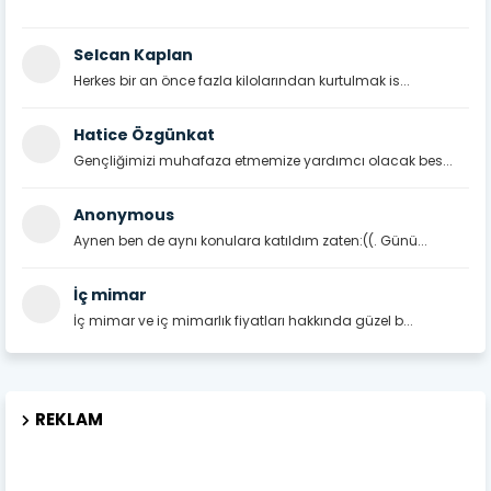
Selcan Kaplan
Herkes bir an önce fazla kilolarından kurtulmak is...
Hatice Özgünkat
Gençliğimizi muhafaza etmemize yardımcı olacak bes...
Anonymous
Aynen ben de aynı konulara katıldım zaten:((. Günü...
İç mimar
İç mimar ve iç mimarlık fiyatları hakkında güzel b...
REKLAM