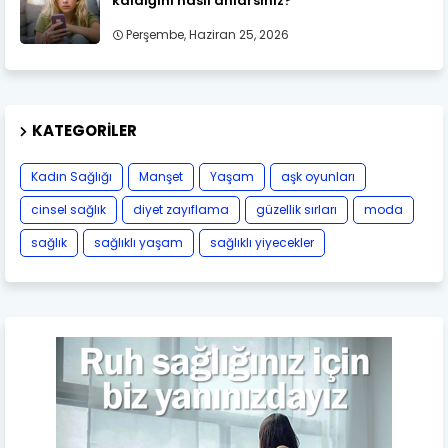
kaldığını nasıl anlarsınız?
Perşembe, Haziran 25, 2026
KATEGORILER
Kadın Sağlığı
Manşet
Yaşam
aşk oyunları
cinsel sağlık
diyet zayıflama
güzellik sırları
moda
sağlık
sağlıklı yaşam
sağlıklı yiyecekler