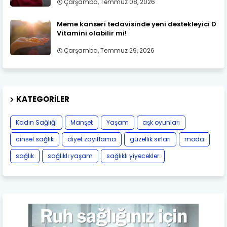
Çarşamba, Temmuz 08, 2026
Meme kanseri tedavisinde yeni destekleyici D
Vitamini olabilir mi!
Çarşamba, Temmuz 29, 2026
KATEGORILER
Kadın Sağlığı
Manşet
Yaşam
aşk oyunları
cinsel sağlık
diyet zayıflama
güzellik sırları
moda
sağlık
sağlıklı yaşam
sağlıklı yiyecekler