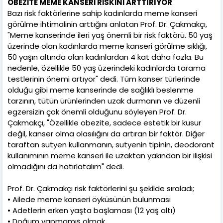
OBEZİTE MEME KANSERİ RİSKİNİ ARTTIRIYOR
Bazı risk faktörlerine sahip kadınlarda meme kanseri
görülme ihtimalinin arttığını anlatan Prof. Dr. Çakmakçı,
"Meme kanserinde ileri yaş önemli bir risk faktörü. 50 yaş
üzerinde olan kadınlarda meme kanseri görülme sıklığı,
50 yaşın altında olan kadınlardan 4 kat daha fazla. Bu
nedenle, özellikle 50 yaş üzerindeki kadınlarda tarama
testlerinin önemi artıyor" dedi. Tüm kanser türlerinde
olduğu gibi meme kanserinde de sağlıklı beslenme
tarzının, tütün ürünlerinden uzak durmanın ve düzenli
egzersizin çok önemli olduğunu söyleyen Prof. Dr.
Çakmakçı, "Özellikle obezite, sadece estetik bir kusur
değil, kanser olma olasılığını da artıran bir faktör. Diğer
taraftan sutyen kullanmanın, sutyenin tipinin, deodorant
kullanımının meme kanseri ile uzaktan yakından bir ilişkisi
olmadığını da hatırlatalım" dedi.
Prof. Dr. Çakmakçı risk faktörlerini şu şekilde sıraladı;
• Ailede meme kanseri öyküsünün bulunması
• Adetlerin erken yaşta başlaması (12 yaş altı)
• Doğum yapmamış olmak