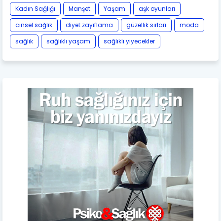
Kadın Sağlığı
Manşet
Yaşam
aşk oyunları
cinsel sağlık
diyet zayıflama
güzellik sırları
moda
sağlık
sağlıklı yaşam
sağlıklı yiyecekler