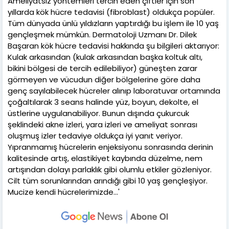
Ameliyatsız yöntemleri tercih eden çiftler için son
yıllarda kök hücre tedavisi (fibroblast) oldukça popüler.
Tüm dünyada ünlü yıldızların yaptırdığı bu işlem ile 10 yaş
gençleşmek mümkün. Dermatoloji Uzmanı Dr. Dilek
Başaran kök hücre tedavisi hakkında şu bilgileri aktarıyor:
Kulak arkasından (kulak arkasından başka koltuk altı,
bikini bölgesi de tercih edilebiliyor) güneşten zarar
görmeyen ve vücudun diğer bölgelerine göre daha
genç sayılabilecek hücreler alınıp laboratuvar ortamında
çoğaltılarak 3 seans halinde yüz, boyun, dekolte, el
üstlerine uygulanabiliyor. Bunun dışında çukurcuk
şeklindeki akne izleri, yara izleri ve ameliyat sonrası
oluşmuş izler tedaviye oldukça iyi yanıt veriyor.
Yıpranmamış hücrelerin enjeksiyonu sonrasında derinin
kalitesinde artış, elastikiyet kaybında düzelme, nem
artışından dolayı parlaklık gibi olumlu etkiler gözleniyor.
Cilt tüm sorunlarından arındığı gibi 10 yaş gençleşiyor.
Mucize kendi hücrelerimizde...'