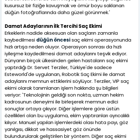
kusursuz bir fiziğe kavuşmak ve ömür boyu saklanan
düğün fotoğraflarında daha güzel görünmek.'
Damat Adaylarının İlk Tercihi Saç Ekimi
Erkeklerin nadide aksesuarı olan saçların zamanla
kaybedilmesi
düğün öncesi
saç ekimi operasyonunda
hızlı artışa neden oluyor. Operasyon sonrası da hızlı
iyileşme kaydedilmesi damat adaylarını teşvik ediyor.
Dünyanın birçok ülkesinden gelen hastaların saç ekimi
yaptırdığı Dr. Servet Terziler, Türkiye'de sadece
Esteworld'de uygulanan, Robotik Saç Ekimi ile damat
adaylarını memnun ettiklerini söylüyor. Terziler, VIP saç
ekimi olarak tanımlanan işlem hakkında şu bilgileri
veriyor: 'Teknolojinin geldiği son nokta, uzman hekim
kadrosunun deneyimi ile birleşerek memnun edici
sonuçlar ortaya çıkıyor. Diğer işlemlere göre üstün
özellikleri olan bu uygulama, ekim yaptıranları ayrıcalıklı
kılıyor. Manuel yapılan işlemlerdeki olası hata payı, göz
yanılgısı, dikkat ve hassasiyet göz önünde
bulundurularak geliştirilen bir yöntem. Diğer saç ekimi