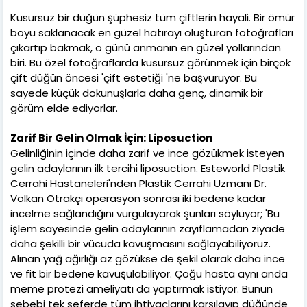
Kusursuz bir düğün şüphesiz tüm çiftlerin hayali. Bir ömür
boyu saklanacak en güzel hatırayı oluşturan fotoğrafları
çıkartıp bakmak, o günü anmanın en güzel yollarından
biri. Bu özel fotoğraflarda kusursuz görünmek için birçok
çift düğün öncesi 'çift estetiği 'ne başvuruyor. Bu
sayede küçük dokunuşlarla daha genç, dinamik bir
görüm elde ediyorlar.
Zarif Bir Gelin Olmak İçin: Liposuction
Gelinliğinin içinde daha zarif ve ince gözükmek isteyen
gelin adaylarının ilk tercihi liposuction. Esteworld Plastik
Cerrahi Hastaneleri'nden Plastik Cerrahi Uzmanı Dr.
Volkan Otrakçı operasyon sonrası iki bedene kadar
incelme sağlandığını vurgulayarak şunları söylüyor; 'Bu
işlem sayesinde gelin adaylarının zayıflamadan ziyade
daha şekilli bir vücuda kavuşmasını sağlayabiliyoruz.
Alınan yağ ağırlığı az gözükse de şekil olarak daha ince
ve fit bir bedene kavuşulabiliyor. Çoğu hasta aynı anda
meme protezi ameliyatı da yaptırmak istiyor. Bunun
sebebi tek seferde tüm ihtiyaçlarını karşılayıp düğünde