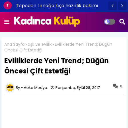
Tepeden tırnağa kışa hazırlık bakımı
Cuento Dancer ile Yılbaşı Partisi İçin
Oryantal ve Dansöz Kiralama
Ana Sayfa
aşk ve evlilik
Evliliklerde Yeni Trend; Düğün
Öncesi Çift Estetiği
Evliliklerde Yeni Trend; Düğün
Öncesi Çift Estetiği
0
Veka Medya
Perşembe, Eylül 28, 2017