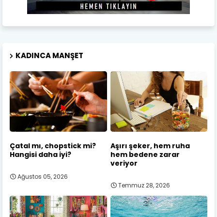
KADINCA MANŞET
Çatal mı, chopstick mi?
Aşırı şeker, hem ruha
Hangisi daha iyi?
hem bedene zarar
veriyor
Ağustos 05, 2026
Temmuz 28, 2026