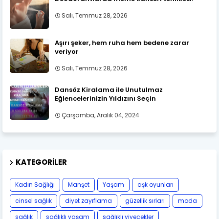
Salı, Temmuz 28, 2026
Aşırı şeker, hem ruha hem bedene zarar
veriyor
Salı, Temmuz 28, 2026
Dansöz Kiralama ile Unutulmaz
Eğlencelerinizin Yıldızını Seçin
Çarşamba, Aralık 04, 2024
KATEGORILER
Kadın Sağlığı
Manşet
Yaşam
aşk oyunları
cinsel sağlık
diyet zayıflama
güzellik sırları
moda
sağlık
sağlıklı yaşam
sağlıklı yiyecekler