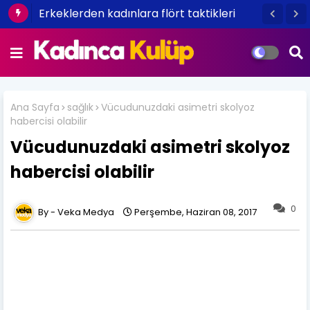
Erkeklerden kadınlara flört taktikleri
Ana Sayfa
sağlık
Vücudunuzdaki asimetri skolyoz
habercisi olabilir
Vücudunuzdaki asimetri skolyoz
habercisi olabilir
0
Veka Medya
Perşembe, Haziran 08, 2017