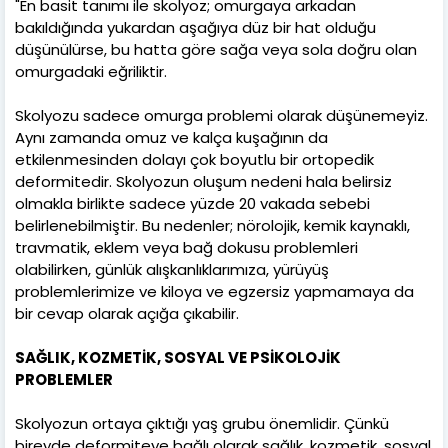
"En basit tanımı ile skolyoz; omurgaya arkadan
bakıldığında yukardan aşağıya düz bir hat olduğu
düşünülürse, bu hatta göre sağa veya sola doğru olan
omurgadaki eğriliktir.
Skolyozu sadece omurga problemi olarak düşünemeyiz.
Aynı zamanda omuz ve kalça kuşağının da
etkilenmesinden dolayı çok boyutlu bir ortopedik
deformitedir. Skolyozun oluşum nedeni hala belirsiz
olmakla birlikte sadece yüzde 20 vakada sebebi
belirlenebilmiştir. Bu nedenler; nörolojik, kemik kaynaklı,
travmatik, eklem veya bağ dokusu problemleri
olabilirken, günlük alışkanlıklarımıza, yürüyüş
problemlerimize ve kiloya ve egzersiz yapmamaya da
bir cevap olarak açığa çıkabilir.
SAĞLIK, KOZMETİK, SOSYAL VE PSİKOLOJİK
PROBLEMLER
Skolyozun ortaya çıktığı yaş grubu önemlidir. Çünkü
bireyde deformiteye bağlı olarak sağlık, kozmetik, sosyal