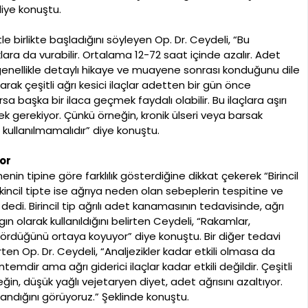
 diye konuştu.
tle birlikte başladığını söyleyen Op. Dr. Ceydeli, “Bu
ra da vurabilir. Ortalama 12-72 saat içinde azalır. Adet
genellikle detaylı hikaye ve muayene sonrası konduğunu dile
rak çeşitli ağrı kesici ilaçlar adetten bir gün önce
ırsa başka bir ilaca geçmek faydalı olabilir. Bu ilaçlara aşırı
mek gerekiyor. Çünkü örneğin, kronik ülseri veya barsak
a kullanılmamalıdır” diye konuştu.
or
nin tipine göre farklılık gösterdiğine dikkat çekerek “Birincil
ikincil tipte ise ağrıya neden olan sebeplerin tespitine ve
edi. Birincil tip ağrılı adet kanamasının tedavisinde, ağrı
n olarak kullanıldığını belirten Ceydeli, “Rakamlar,
ördüğünü ortaya koyuyor” diye konuştu. Bir diğer tedavi
en Op. Dr. Ceydeli, “Analjezikler kadar etkili olmasa da
öntemdir ama ağrı giderici ilaçlar kadar etkili değildir. Çeşitli
n, düşük yağlı vejetaryen diyet, adet ağrısını azaltıyor.
andığını görüyoruz.” Şeklinde konuştu.