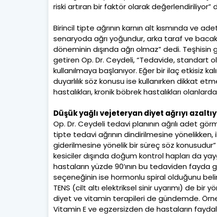
riski artıran bir faktör olarak değerlendiriliyor”
Birincil tipte ağrının karnın alt kısmında ve ade
senaryoda ağrı yoğundur, arka taraf ve bacakla
döneminin dışında ağrı olmaz” dedi. Teşhisin 
getiren Op. Dr. Ceydeli, “Tedavide, standart ola
kullanılmaya başlanıyor. Eğer bir ilaç etkisiz kal
duyarlılık söz konusu ise kullanırken dikkat et
hastalıkları, kronik böbrek hastalıkları olanlard
Düşük yağlı vejeteryan diyet ağrıyı azaltıy
Op. Dr. Ceydeli tedavi planının ağrılı adet görme
tipte tedavi ağrının dindirilmesine yönelikken, 
giderilmesine yönelik bir süreç söz konusudur” d
kesiciler dışında doğum kontrol hapları da yaygı
hastaların yüzde 90’ının bu tedaviden fayda g
seçeneğinin ise hormonlu spiral olduğunu belirt
TENS (cilt altı elektriksel sinir uyarımı) de bir y
diyet ve vitamin terapileri de gündemde. Örneği
Vitamin E ve egzersizden de hastaların faydal