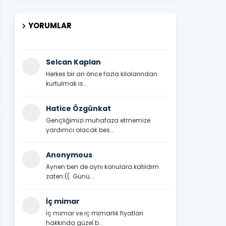
YORUMLAR
Selcan Kaplan
Herkes bir an önce fazla kilolarından
kurtulmak is...
Hatice Özgünkat
Gençliğimizi muhafaza etmemize
yardımcı olacak bes...
Anonymous
Aynen ben de aynı konulara katıldım
zaten:((. Günü...
İç mimar
İç mimar ve iç mimarlık fiyatları
hakkında güzel b...