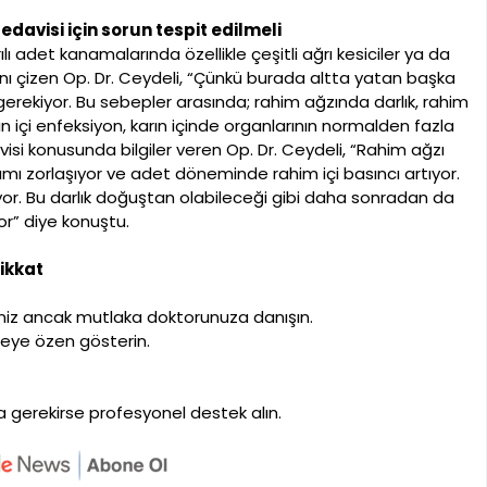
davisi için sorun tespit edilmeli
lı adet kanamalarında özellikle çeşitli ağrı kesiciler ya da
tını çizen Op. Dr. Ceydeli, “Çünkü burada altta yatan başka
gerekiyor. Bu sebepler arasında; rahim ağzında darlık, rahim
ın içi enfeksiyon, karın içinde organlarının normalden fazla
visi konusunda bilgiler veren Op. Dr. Ceydeli, “Rahim ağzı
ımı zorlaşıyor ve adet döneminde rahim içi basıncı artıyor.
or. Bu darlık doğuştan olabileceği gibi daha sonradan da
yor” diye konuştu.
ikkat
siniz ancak mutlaka doktorunuza danışın.
meye özen gösterin.
 gerekirse profesyonel destek alın.