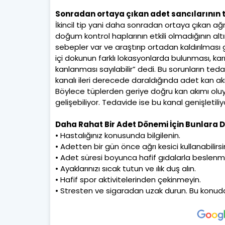
Sonradan ortaya çıkan adet sancılarının te
İkincil tip yani daha sonradan ortaya çıkan ağrı
doğum kontrol haplarının etkili olmadığının al
sebepler var ve araştırıp ortadan kaldırılması 
içi dokunun farklı lokasyonlarda bulunması, kar
kanlanması sayılabilir” dedi. Bu sorunların teda
kanalı ileri derecede daraldığında adet kan ak
Böylece tüplerden geriye doğru kan akımı oluy
gelişebiliyor. Tedavide ise bu kanal genişletili
Daha Rahat Bir Adet Dönemi İçin Bunlara D
• Hastalığınız konusunda bilgilenin.
• Adetten bir gün önce ağrı kesici kullanabilir
• Adet süresi boyunca hafif gıdalarla beslen
• Ayaklarınızı sıcak tutun ve ılık duş alın.
• Hafif spor aktivitelerinden çekinmeyin.
• Stresten ve sigaradan uzak durun. Bu konuda