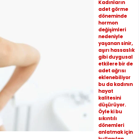
Kadınların
adet görme
döneminde
hormon
değişimleri
nedeniyle
yaşanan sinir,
aşırı hassaslık
gibi duygusal
etkilere bir de
adet ağrısı
eklenebiliyor
bu da kadının
hayat
kalitesini
düşürüyor.
Öyle ki bu
sıkıntılı
dönemleri
anlatmak için
kullanılan