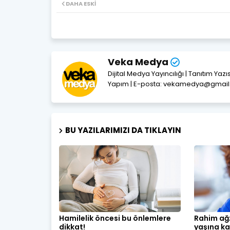
DAHA ESKI
Veka Medya
Dijital Medya Yayıncılığı | Tanıtım Yaz
Yapım | E-posta: vekamedya@gmai
BU YAZILARIMIZI DA TIKLAYIN
Hamilelik öncesi bu önlemlere
Rahim ağz
dikkat!
yaşına ka