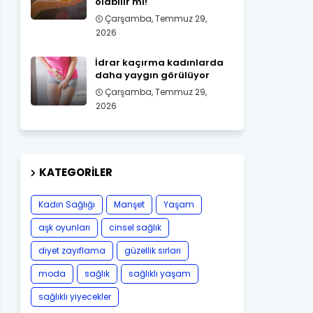
olabilir mi!
Çarşamba, Temmuz 29,
2026
İdrar kaçırma kadınlarda
daha yaygın görülüyor
Çarşamba, Temmuz 29,
2026
KATEGORILER
Kadın Sağlığı
Manşet
Yaşam
aşk oyunları
cinsel sağlık
diyet zayıflama
güzellik sırları
moda
sağlık
sağlıklı yaşam
sağlıklı yiyecekler