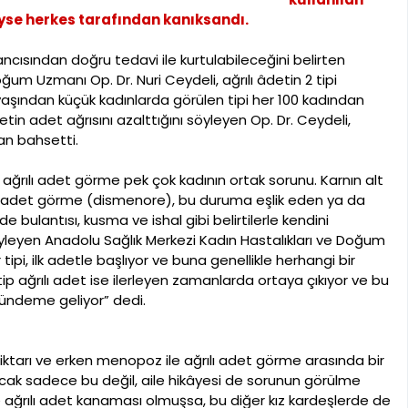
yse herkes tarafından kanıksandı.
ncısından doğru tedavi ile kurtulabileceğini belirten
ğum Uzmanı Op. Dr. Nuri Ceydeli, ağrılı âdetin 2 tipi
yaşından küçük kadınlarda görülen tipi her 100 kadından
yetin adet ağrısını azalttığını söyleyen Op. Dr. Ceydeli,
an bahsetti.
n ağrılı adet görme pek çok kadının ortak sorunu. Karnın alt
ılı adet görme (dismenore), bu duruma eşlik eden ya da
e bulantısı, kusma ve ishal gibi belirtilerle kendini
 söyleyen Anadolu Sağlık Merkezi Kadın Hastalıkları ve Doğum
 tipi, ilk adetle başlıyor ve buna genellikle herhangi bir
 tip ağrılı adet ise ilerleyen zamanlarda ortaya çıkıyor ve bu
gündeme geliyor” dedi.
iktarı ve erken menopoz ile ağrılı adet görme arasında bir
Ancak sadece bu değil, aile hikâyesi de sorunun görülme
eşte ağrılı adet kanaması olmuşsa, bu diğer kız kardeşlerde de