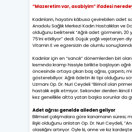
“Mazeretim var, asabiyim” ifadesi nerede
Kadınların, hayatını kâbusa çevirebilen adet sa
Anadolu Sağlık Merkezi Kadın Hastalıkları ve Do
olduğunu belirterek “Ağrılı adet görmenin, 20 
75’ini etkiliyor” dedi. Düşük yağlı vejetaryen di
Vitamin E ve egzersizin de olumlu sonuçlarınd
Kadınlar için en “sancılı” dönemlerden biri ola
kısmında kramp hissiyle birlikte başlayan ağr
öncesinde ortaya çıkan baş ağrısı, çarpıntı, mid
gösterebiliyor. Ağrılı âdetin iki tipi olduğunu
Uzmanı Op. Dr. Nuri Ceydeli “Birincil olan primer
hastalık eşlik etmiyor. Sekonder denilen ikincil
kez genellikle altta yatan başka sorunlar da 
Adet ağrısı genelde aileden geliyor
Bilimsel çalışmalara göre kanamanın süresi, m
ilişki olduğunu anlatan Op. Dr. Nuri Ceydeli, “
olasılığını artırıyor. Öyle ki, anne ve kız kard